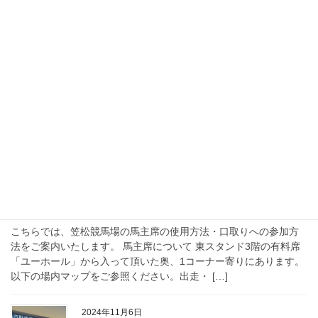
香港競馬観戦記(インターナショナ
ルジョッキーズチャンピオンシッ
プ編)
こんにちは、代表の会田です。12/4(水)から4泊6日で香港へ行って
来ました。日曜日の、シャティン競馬場で行われる香港国際競走
には毎年のように訪れているのですが、今年は水曜日のハッピー
バレー競馬場で行われるインターナショ […]
2024年11月7日
コラム
馬主席の歩き方～笠松競馬場編～
こちらでは、笠松競馬場の馬主席の使用方法・口取りへの参加方
法をご案内いたします。 馬主席について 東スタンド3階の有料席
「ユーホール」から入って頂いた奥、1コーナー寄りにあります。
以下の場内マップをご参照ください。出走・ […]
2024年11月6日