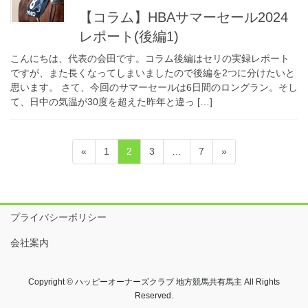
【コラム】HBAサマーセール2024
レポート(後編1)
こんにちは、代表の会田です。コラム後編はセリの実録レポート
ですが、また長くなってしまいましたので後編を2つに分けたいと
思います。 さて、今回のサマーセールは6日間のロングラン。そし
て、日中の気温が30度を超えた昨年と違っ […]
投
固
固
固
固
«
1
2
3
…
7
»
稿
定
定
定
定
ペ
ペ
ペ
ペ
の
ー
ー
ー
ー
ペ
ジ
ジ
ジ
ジ
プライバシーポリシー
ー
会社案内
ジ
送
Copyright © ハッピーオーナーズクラブ 地方競馬共有馬主 All Rights
り
Reserved.