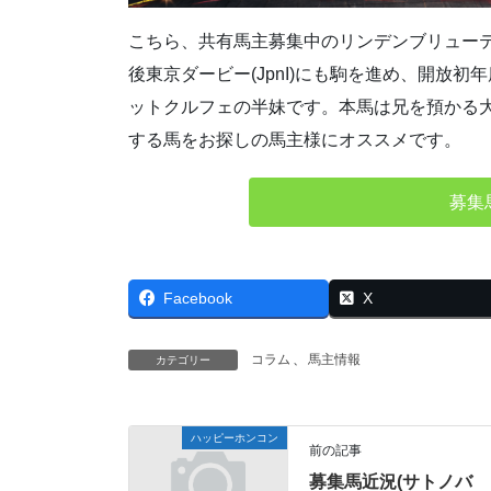
こちら、共有馬主募集中のリンデンブリューテの20
後東京ダービー(JpnI)にも駒を進め、開放
ットクルフェの半妹です。本馬は兄を預かる
する馬をお探しの馬主様にオススメです。
募集
Facebook
X
コラム
、
馬主情報
カテゴリー
ハッピーホンコン
前の記事
募集馬近況(サトノバ