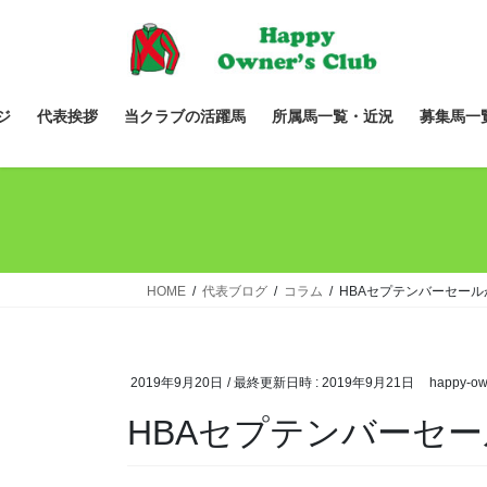
コ
ナ
ン
ビ
テ
ゲ
ン
ー
ツ
シ
ジ
代表挨拶
当クラブの活躍馬
所属馬一覧・近況
募集馬一
へ
ョ
ス
ン
キ
に
ッ
移
プ
動
HOME
代表ブログ
コラム
HBAセプテンバーセー
2019年9月20日
/ 最終更新日時 :
2019年9月21日
happy-ow
HBAセプテンバーセ