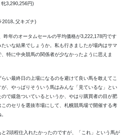
牝3,290,256円)
ネラ2018､父キズナ)
円、昨年のオータムセールの平均価格が3,222,178円です
みたいな結果でしょうか。私も行きましたが場内はサマ
で、特に中央競馬の関係者が少なかったように思えま
ずらい最終日の上場になるのを避けて良い馬を敢えてこ
すが、やっぱりそういう馬はみんな「見ているな」とい
たので緩急ついているというか、やはり購買者の目が肥
はこのセリを選抜市場にして、札幌競馬場で開催する考
ね。
あと2頭程仕入れたかったのですが、「これ」という馬が