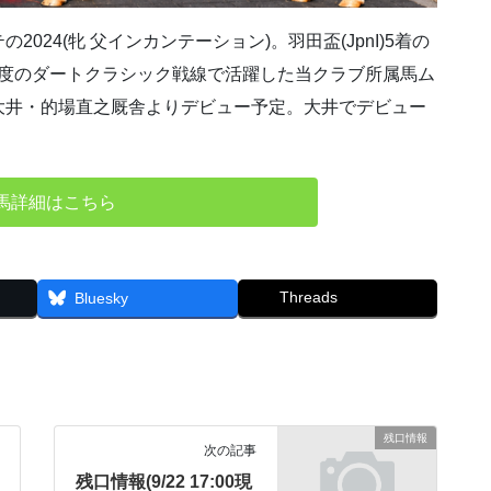
24(牝 父インカンテーション)。羽田盃(JpnI)5着の
初年度のダートクラシック戦線で活躍した当クラブ所属馬ム
大井・的場直之厩舎よりデビュー予定。大井でデビュー
馬詳細はこちら
Threads
Bluesky
残口情報
次の記事
残口情報(9/22 17:00現