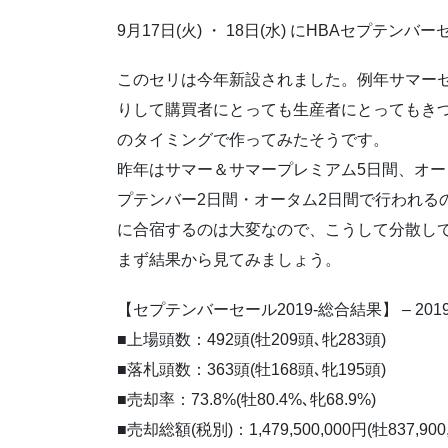
9月17日(火) ・ 18日(水) にHBAセプテ
このセリは今年新設されました。例年サマー
りして購買者にとっても生産者にとってもき
のタイミングで作ってみたそうです。
昨年はサマー＆サマープレミアム5日間、オー
プテンバー2日間・オータム2日間で行われる
に合宿するのは大変なので、こうして分散し
まず結果から見てみましょう。
【セプテンバーセール2019-総合結果】 – 2019/
■上場頭数：492頭(牡209頭､牝283頭)
■落札頭数：363頭(牡168頭､牝195頭)
■売却率：73.8%(牡80.4%､牝68.9%)
■売却総額(税別)：1,479,500,000円(牡837,900,