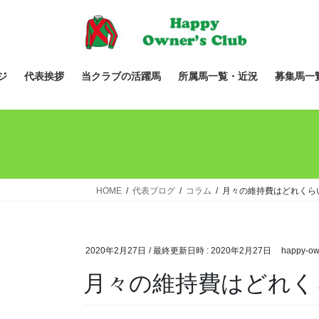
コ
ナ
ン
ビ
テ
ゲ
ン
ー
ツ
シ
ジ
代表挨拶
当クラブの活躍馬
所属馬一覧・近況
募集馬一
へ
ョ
ス
ン
キ
に
ッ
移
プ
動
HOME
代表ブログ
コラム
月々の維持費はどれくら
2020年2月27日
/ 最終更新日時 :
2020年2月27日
happy-ow
月々の維持費はどれく