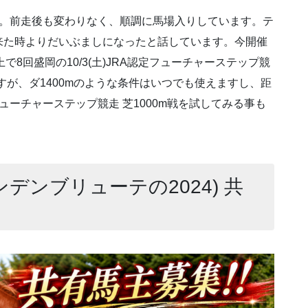
在厩。前走後も変わりなく、順調に馬場入りしています。テ
来た時よりだいぶましになったと話しています。今開催
で8回盛岡の10/3(土)JRA認定フューチャーステップ競
ですが、ダ1400mのような条件はいつでも使えますし、距
フューチャーステップ競走 芝1000m戦を試してみる事も
ンデンブリューテの2024) 共