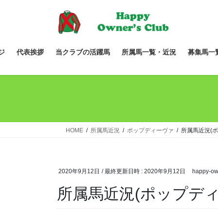
コ
ナ
ン
ビ
テ
ゲ
ン
ー
ツ
シ
ジ
代表挨拶
当クラブの活躍馬
所属馬一覧・近況
募集馬一
へ
ョ
ス
ン
キ
に
ッ
移
プ
動
HOME
所属馬近況
ポップディーヴァ
所属馬近況(
2020年9月12日
/ 最終更新日時 :
2020年9月12日
happy-ow
所属馬近況(ポップディ