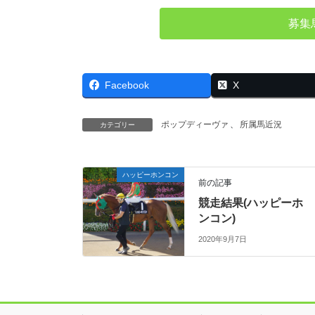
募集
Facebook
X
ポップディーヴァ
、
所属馬近況
カテゴリー
ハッピーホンコン
前の記事
競走結果(ハッピーホ
ンコン)
2020年9月7日