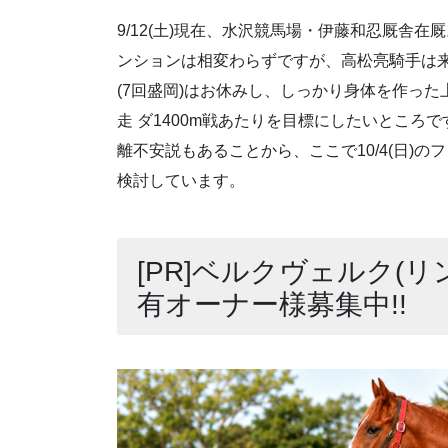
9/12(土)現在、水沢競馬場・伊藤和忍厩舎
ンションは相変わらずですが、高松亮騎手は
(7回盛岡)はお休みし、しっかり身体を作った上
走 ダ1400m戦あたりを目標にしたいところ
離不安説もあることから、ここで10/4(日)の
検討しています。
[PR]ベルクヴェルク(リ
有オーナー様募集中!!