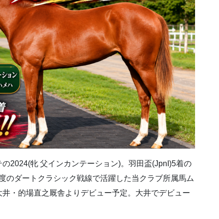
24(牝 父インカンテーション)。羽田盃(JpnI)5着の
初年度のダートクラシック戦線で活躍した当クラブ所属馬ム
大井・的場直之厩舎よりデビュー予定。大井でデビュー