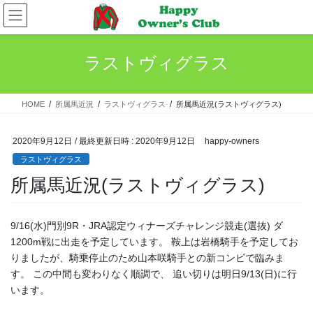
コ
ナ
ン
ビ
テ
ゲ
ン
ー
ラストヴィグラス
ツ
シ
へ
ョ
ス
ン
HOME
所属馬近況
ラストヴィグラス
所属馬近況(ラストヴィグラス)
キ
に
ッ
移
プ
動
2020年9月12日
/ 最終更新日時 :
2020年9月12日
happy-owners
ラストヴィグラス
所属馬近況(ラストヴィグラス)
9/16(水)門別9R・JRA認定ウィナーズチャレンジ競走(選抜) ダ
1200m戦に出走を予定しています。 鞍上は岩橋騎手を予定してお
りましたが、騎乗停止のため山本咲騎手との新コンビで臨みま
す。 この中間も変わりなく順調で、 追い切りは明日9/13(日)に行
います。