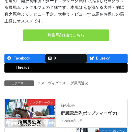
を進め、開放初年度のダートクラシック戦線で活躍した当クラブ
所属馬ムットクルフェの半妹です。本馬は兄を預かる大井・的場
直之厩舎よりデビュー予定。大井でデビューする馬をお探しの馬
主様にオススメです。
募集馬詳細はこちら
Facebook
X
Bluesky
Threads
ラストヴィグラス
、
所属馬近況
カテゴリー
ポップディーヴァ
前の記事
所属馬近況(ポップディーヴァ)
2020年9月12日
ハッピーホンコン