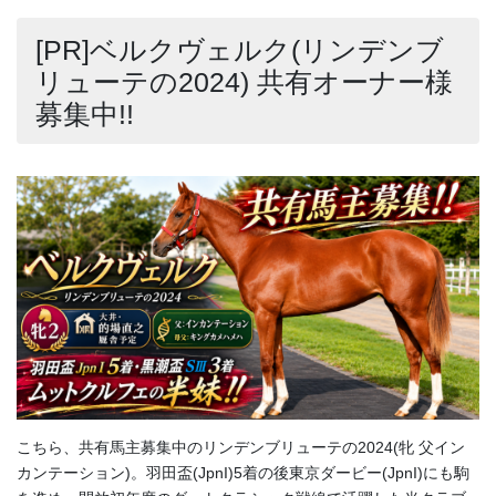
[PR]ベルクヴェルク(リンデンブ
リューテの2024) 共有オーナー様
募集中!!
こちら、共有馬主募集中のリンデンブリューテの2024(牝 父イン
カンテーション)。羽田盃(JpnI)5着の後東京ダービー(JpnI)にも駒