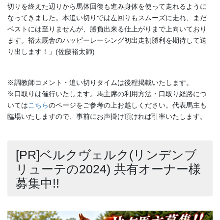
切りを終えた辺りから馬体回復も進み身体を使って走れるように
なってきました。本追い切りでは左回りもスムーズに走れ、まだ
ベストには至りませんが、勝負出来る仕上がりまで上向いており
ます。裕太厩舎のハッピーレーシング初出走初勝利を期待して送
り出します！」(佐藤裕太師)
※調教師コメント・追い切りタイムは後程掲載いたします。
※口取りは催行いたします。馬主席の利用方法・口取り経路につ
いては
こちら
のページをご参考の上お越しください。代表馬主も
臨場いたしますので、事前にお声掛け頂ければ引率いたします。
[PR]ベルクヴェルク(リンデンブ
リューテの2024) 共有オーナー様
募集中!!