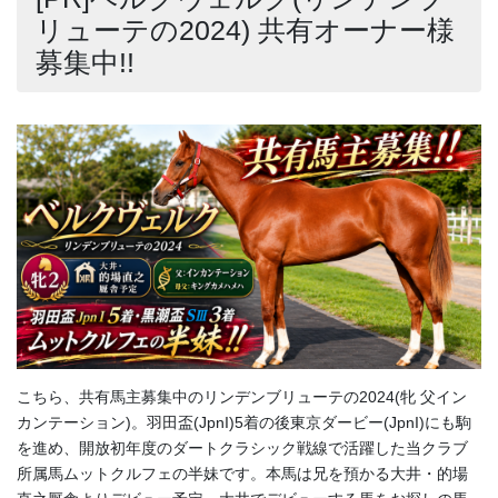
リューテの2024) 共有オーナー様
募集中!!
こちら、共有馬主募集中のリンデンブリューテの2024(牝 父イン
カンテーション)。羽田盃(JpnI)5着の後東京ダービー(JpnI)にも駒
を進め、開放初年度のダートクラシック戦線で活躍した当クラブ
所属馬ムットクルフェの半妹です。本馬は兄を預かる大井・的場