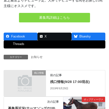
直之厩舎よりデビュー予定。大井でデビューする馬をお探しの馬
主様にオススメです。
募集馬詳細はこちら
Facebook
X
Bluesky
Threads
お知らせ
カテゴリー
残口情報
前の記事
残口情報(9/28 17:00現在)
2019年9月29日
ポップディーヴァ
次の記事
募集馬近況(テーマソングの18)