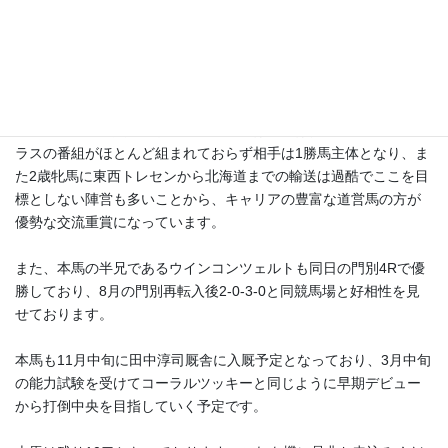
昨日10/10(木)の門別競馬で当クラブの募集馬【テーマソングの
18】と同じ田中淳司厩舎のシニスターミニスター産駒牝馬・コー
ラルツッキーがエーデルワイス賞(JpnIII)を優勝し打倒中央を成し
遂げました！
エーデルワイス賞の行われるこの時期は中央はダートの2歳1勝ク
ラスの番組がほとんど組まれておらず相手は1勝馬主体となり、ま
た2歳牝馬に東西トレセンから北海道までの輸送は過酷でここを目
標としない陣営も多いことから、キャリアの豊富な道営馬の方が
優勢な交流重賞になっています。
また、本馬の半兄であるウインコンツェルトも同日の門別4Rで優
勝しており、8月の門別再転入後2-0-3-0と同競馬場と好相性を見
せております。
本馬も11月中旬に田中淳司厩舎に入厩予定となっており、3月中旬
の能力試験を受けてコーラルツッキーと同じように早期デビュー
から打倒中央を目指していく予定です。