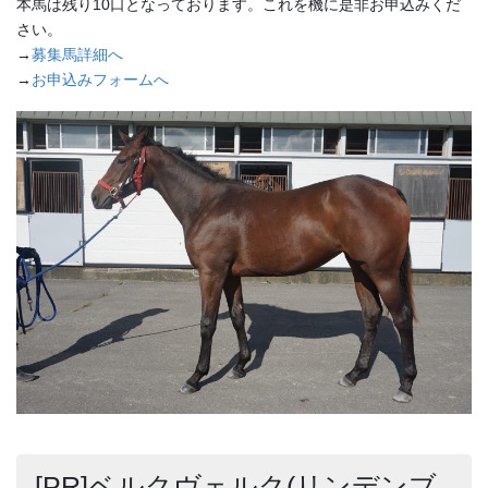
本馬は残り10口となっております。これを機に是非お申込みくだ
さい。
→
募集馬詳細へ
→
お申込みフォームへ
[PR]ベルクヴェルク(リンデンブ