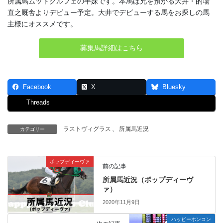
所属馬ムットクルフェの半妹です。本馬は兄を預かる大井・的場
直之厩舎よりデビュー予定。大井でデビューする馬をお探しの馬
主様にオススメです。
募集馬詳細はこちら
Facebook
X
Bluesky
Threads
ラストヴィグラス
、
所属馬近況
カテゴリー
ポップディーヴァ
前の記事
所属馬近況（ポップディーヴ
ァ）
2020年11月9日
ハッピーホンコン