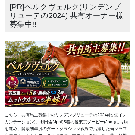
[PR]ベルクヴェルク(リンデンブ
リューテの2024) 共有オーナー様
募集中!!
こちら、共有馬主募集中のリンデンブリューテの2024(牝 父イン
カンテーション)。羽田盃(JpnI)5着の後東京ダービー(JpnI)にも駒
を進め、開放初年度のダートクラシック戦線で活躍した当クラブ