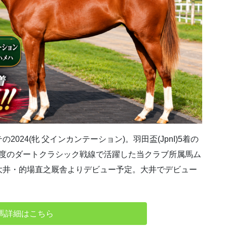
24(牝 父インカンテーション)。羽田盃(JpnI)5着の
初年度のダートクラシック戦線で活躍した当クラブ所属馬ム
大井・的場直之厩舎よりデビュー予定。大井でデビュー
馬詳細はこちら