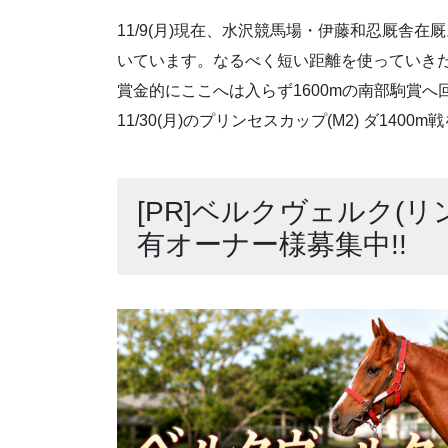
11/9(月)現在、水沢競馬場・伊藤和忍厩舎
いています。なるべく短い距離を使っていきた
賞金的にここへは入らず1600mの南部駒賞
11/30(月)のプリンセスカップ(M2) ダ14
[PR]ベルクヴェルク(リ
有オーナー様募集中!!