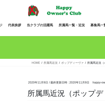
コ
ナ
ン
ビ
テ
ゲ
ン
ー
ツ
シ
ジ
代表挨拶
当クラブの活躍馬
所属馬一覧・近況
募集馬一
へ
ョ
ス
ン
キ
に
ッ
移
プ
動
HOME
所属馬近況
ポップディーヴァ
所属馬近況（
2020年11月9日
/ 最終更新日時 :
2020年11月9日
happy-ow
所属馬近況（ポップデ