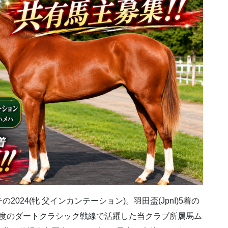
24(牝 父インカンテーション)。羽田盃(JpnI)5着の
初年度のダートクラシック戦線で活躍した当クラブ所属馬ム