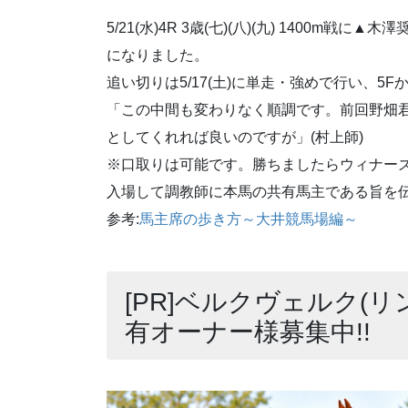
5/21(水)4R 3歳(七)(八)(九) 1400
になりました。
追い切りは5/17(土)に単走・強めで行い、5Fから6
「この中間も変わりなく順調です。前回野畑
としてくれれば良いのですが」(村上師)
※口取りは可能です。勝ちましたらウィナー
入場して調教師に本馬の共有馬主である旨を
参考:
馬主席の歩き方～大井競馬場編～
[PR]ベルクヴェルク(リ
有オーナー様募集中!!