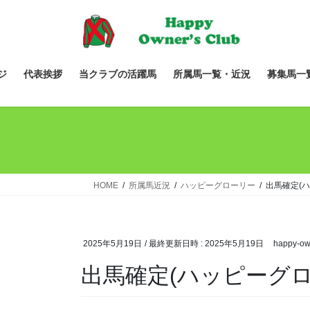
コ
ナ
ン
ビ
テ
ゲ
ン
ー
ツ
シ
ジ
代表挨拶
当クラブの活躍馬
所属馬一覧・近況
募集馬一
へ
ョ
ス
ン
キ
に
ッ
移
プ
動
HOME
所属馬近況
ハッピーグローリー
出馬確定(
2025年5月19日
/ 最終更新日時 :
2025年5月19日
happy-ow
出馬確定(ハッピーグロ