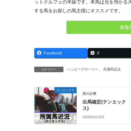
ットクルフェの半妹です。本馬は兄を預かる
する馬をお探しの馬主様にオススメです。
募集
Facebook
X
ハッピーグローリー
、
所属馬近況
カテゴリー
テンエックス
前の記事
出馬確定(テンエック
ス)
2025年5月19日