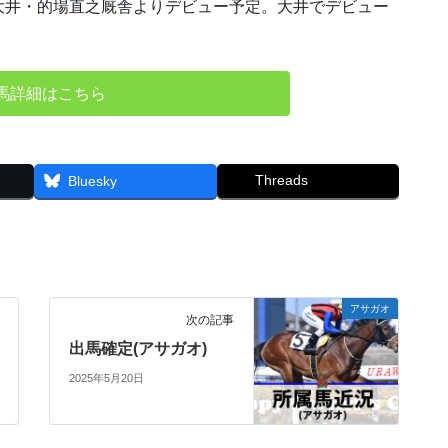
大井・的場直之厩舎よりデビュー予定。大井でデビュー
馬詳細はこちら
Threads
Bluesky
アサガオ
次の記事
出馬確定(アサガオ)
2025年5月20日