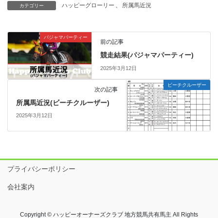
ハッピーグローリー
、
所属馬近況
カテゴリー
パジャマパーティー
前の記事
競走結果(パジャマパーティー)
2025年3月12日
ビーチクルーザー
次の記事
所属馬近況(ビーチクルーザー)
2025年3月12日
プライバシーポリシー
会社案内
Copyright © ハッピーオーナーズクラブ 地方競馬共有馬主 All Rights