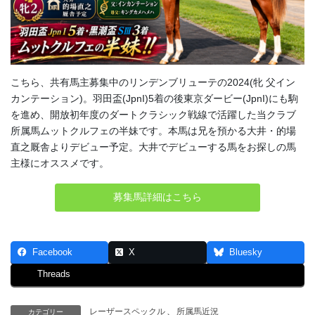
こちら、共有馬主募集中のリンデンブリューテの2024(牝 父イン
カンテーション)。羽田盃(JpnI)5着の後東京ダービー(JpnI)にも駒
を進め、開放初年度のダートクラシック戦線で活躍した当クラブ
所属馬ムットクルフェの半妹です。本馬は兄を預かる大井・的場
直之厩舎よりデビュー予定。大井でデビューする馬をお探しの馬
主様にオススメです。
募集馬詳細はこちら
Facebook
X
Bluesky
Threads
レーザースペックル
、
所属馬近況
カテゴリー