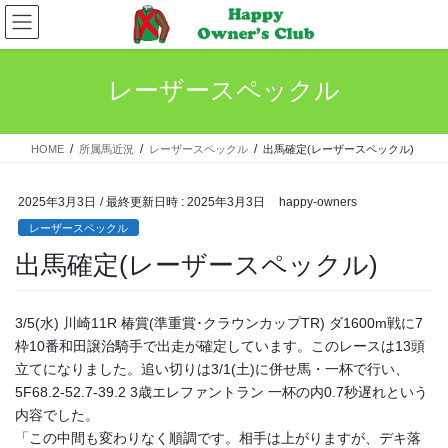
コ
ナ
ン
ビ
テ
ゲ
ン
ー
レーザースペックル
ツ
シ
へ
ョ
ス
ン
HOME
所属馬近況
レーザースペックル
出馬確定(レーザースペックル)
キ
に
ッ
移
プ
動
2025年3月3日
/ 最終更新日時 :
2025年3月3日
happy-owners
レーザースペックル
出馬確定(レーザースペックル)
3/5(水) 川崎11R 椿賞(準重賞･クラウンカップTR) ダ1600m戦に7
枠10番和田譲治騎手で出走が確定しています。このレースは13頭
立てになりました。追い切りは3/1(土)に併せ馬・一杯で行い、
5F68.2-52.7-39.2 3歳エレファントラン 一杯の内0.7秒遅れという
内容でした。
「この中間も変わりなく順調です。相手は上がりますが、デキ落