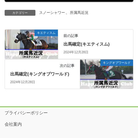
スノーシャワー
、
所属馬近況
カテゴリー
キエティスム
前の記事
出馬確定(キエティスム)
2024年12月28日
キングオブワールド
次の記事
出馬確定(キングオブワールド)
2024年12月28日
プライバシーポリシー
会社案内