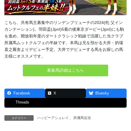
こちら、共有馬主募集中のリンデンブリューテの2024(牝 父イン
カンテーション)。羽田盃(JpnI)5着の後東京ダービー(JpnI)にも駒
を進め、開放初年度のダートクラシック戦線で活躍した当クラブ
所属馬ムットクルフェの半妹です。本馬は兄を預かる大井・的場
直之厩舎よりデビュー予定。大井でデビューする馬をお探しの馬
主様にオススメです。
募集馬詳細はこちら
Facebook
X
Bluesky
Threads
ハッピーアシュレイ
、
所属馬近況
カテゴリー