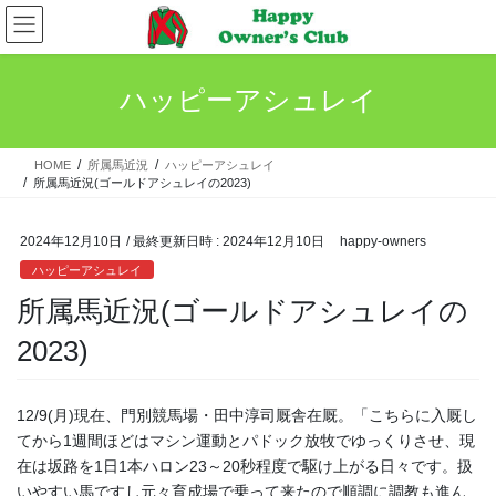
コ
ナ
ン
ビ
テ
ゲ
ン
ー
ハッピーアシュレイ
ツ
シ
へ
ョ
ス
ン
HOME
所属馬近況
ハッピーアシュレイ
キ
に
所属馬近況(ゴールドアシュレイの2023)
ッ
移
プ
動
2024年12月10日
/ 最終更新日時 :
2024年12月10日
happy-owners
ハッピーアシュレイ
所属馬近況(ゴールドアシュレイの
2023)
12/9(月)現在、門別競馬場・田中淳司厩舎在厩。「こちらに入厩し
てから1週間ほどはマシン運動とパドック放牧でゆっくりさせ、現
在は坂路を1日1本ハロン23～20秒程度で駆け上がる日々です。扱
いやすい馬ですし元々育成場で乗って来たので順調に調教も進ん