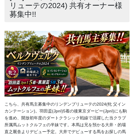
リューテの2024) 共有オーナー様
募集中!!
こちら、共有馬主募集中のリンデンブリューテの2024(牝 父イン
カンテーション)。羽田盃(JpnI)5着の後東京ダービー(JpnI)にも駒
を進め、開放初年度のダートクラシック戦線で活躍した当クラブ
所属馬ムットクルフェの半妹です。本馬は兄を預かる大井・的場
直之厩舎よりデビュー予定。大井でデビューする馬をお探しの馬