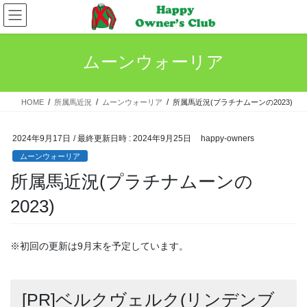
コ
ナ
ン
ビ
テ
ゲ
ン
ー
ムーンウォーリア
ツ
シ
へ
ョ
ス
ン
HOME
所属馬近況
ムーンウォーリア
所属馬近況(プラチナムーンの2023)
キ
に
ッ
移
プ
動
2024年9月17日
/ 最終更新日時 :
2024年9月25日
happy-owners
ムーンウォーリア
所属馬近況(プラチナムーンの
2023)
※初回の更新は9月末を予定しています。
[PR]ベルクヴェルク(リンデンブ