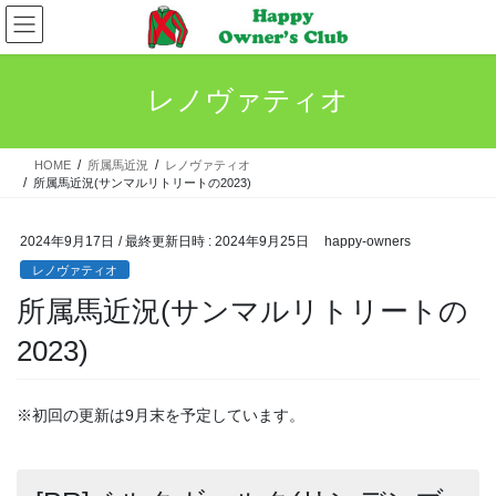
コ
ナ
ン
ビ
テ
ゲ
ン
ー
レノヴァティオ
ツ
シ
へ
ョ
ス
ン
HOME
所属馬近況
レノヴァティオ
キ
に
所属馬近況(サンマルリトリートの2023)
ッ
移
プ
動
2024年9月17日
/ 最終更新日時 :
2024年9月25日
happy-owners
レノヴァティオ
所属馬近況(サンマルリトリートの
2023)
※初回の更新は9月末を予定しています。