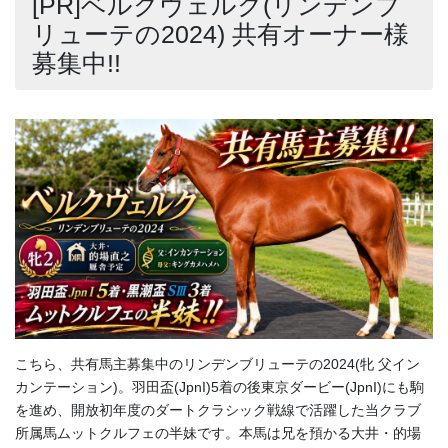
[PR]ベルクヴェルク(リンデンブ
リューテの2024) 共有オーナー様
募集中!!
こちら、共有馬主募集中のリンデンブリューテの2024(牝 父イン
カンテーション)。羽田盃(JpnI)5着の後東京ダービー(JpnI)にも駒
を進め、開放初年度のダートクラシック戦線で活躍した当クラブ
所属馬ムットクルフェの半妹です。本馬は兄を預かる大井・的場