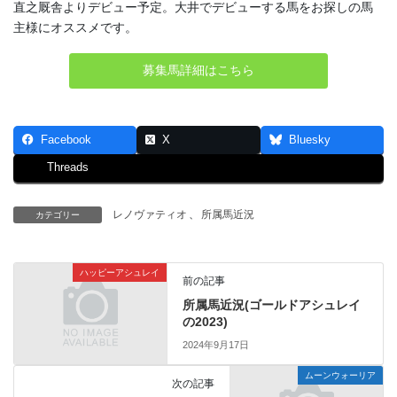
直之厩舎よりデビュー予定。大井でデビューする馬をお探しの馬
主様にオススメです。
募集馬詳細はこちら
Facebook
X
Bluesky
Threads
レノヴァティオ
、
所属馬近況
カテゴリー
ハッピーアシュレイ
前の記事
所属馬近況(ゴールドアシュレイ
の2023)
2024年9月17日
ムーンウォーリア
次の記事