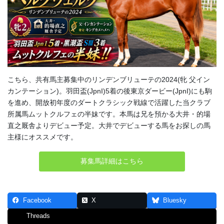
こちら、共有馬主募集中のリンデンブリューテの2024(牝 父イン
カンテーション)。羽田盃(JpnI)5着の後東京ダービー(JpnI)にも駒
を進め、開放初年度のダートクラシック戦線で活躍した当クラブ
所属馬ムットクルフェの半妹です。本馬は兄を預かる大井・的場
直之厩舎よりデビュー予定。大井でデビューする馬をお探しの馬
主様にオススメです。
募集馬詳細はこちら
Facebook
X
Bluesky
Threads