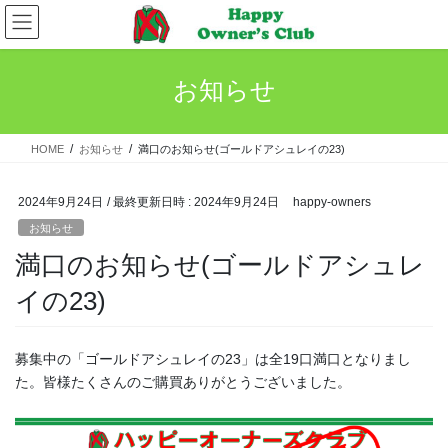
コ
ナ
ン
ビ
テ
ゲ
ン
ー
お知らせ
ツ
シ
へ
ョ
ス
ン
HOME
お知らせ
満口のお知らせ(ゴールドアシュレイの23)
キ
に
ッ
移
プ
動
2024年9月24日
/ 最終更新日時 :
2024年9月24日
happy-owners
お知らせ
満口のお知らせ(ゴールドアシュレ
イの23)
募集中の「ゴールドアシュレイの23」は全19口満口となりまし
た。皆様たくさんのご購買ありがとうございました。