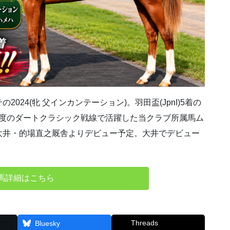
24(牝 父インカンテーション)。羽田盃(JpnI)5着の
初年度のダートクラシック戦線で活躍した当クラブ所属馬ム
大井・的場直之厩舎よりデビュー予定。大井でデビュー
馬詳細はこちら
Threads
Bluesky