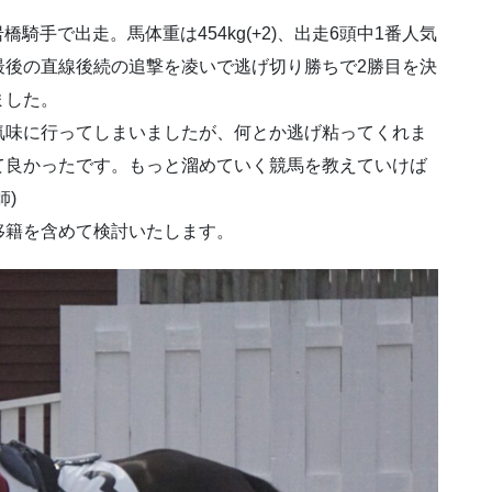
枠3番岩橋騎手で出走。馬体重は454kg(+2)、出走6頭中1番人気
最後の直線後続の追撃を凌いで逃げ切り勝ちで2勝目を決
ました。
気味に行ってしまいましたが、何とか逃げ粘ってくれま
て良かったです。もっと溜めていく競馬を教えていけば
)
移籍を含めて検討いたします。