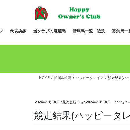
コ
ナ
ン
ビ
テ
ゲ
ン
ー
ツ
シ
ジ
代表挨拶
当クラブの活躍馬
所属馬一覧・近況
募集馬一
へ
ョ
ス
ン
キ
に
ッ
移
プ
動
HOME
所属馬近況
ハッピータレイア
競走結果(ハッ
2024年9月18日
/ 最終更新日時 :
2024年9月18日
happy-ow
競走結果(ハッピータレ