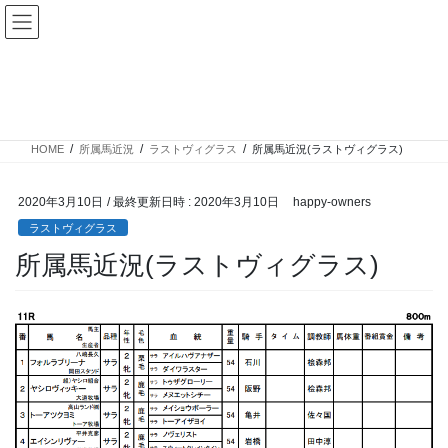
コ
ナ
ン
ビ
テ
ゲ
ン
ー
ラストヴィグラス
ツ
シ
へ
ョ
ス
ン
HOME
所属馬近況
ラストヴィグラス
所属馬近況(ラストヴィグラス)
キ
に
ッ
移
プ
動
2020年3月10日
/ 最終更新日時 :
2020年3月10日
happy-owners
ラストヴィグラス
所属馬近況(ラストヴィグラス)