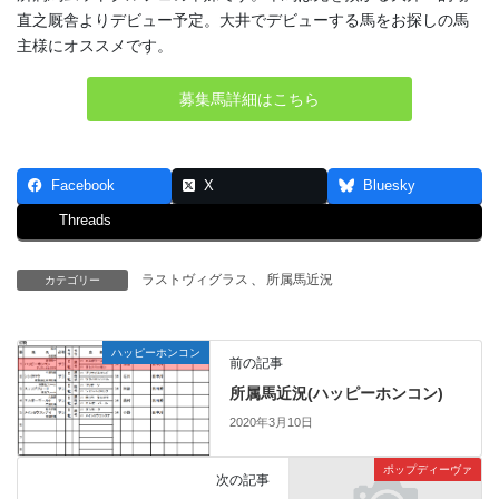
直之厩舎よりデビュー予定。大井でデビューする馬をお探しの馬
主様にオススメです。
募集馬詳細はこちら
Facebook
X
Bluesky
Threads
ラストヴィグラス
、
所属馬近況
カテゴリー
ハッピーホンコン
前の記事
所属馬近況(ハッピーホンコン)
2020年3月10日
ポップディーヴァ
次の記事