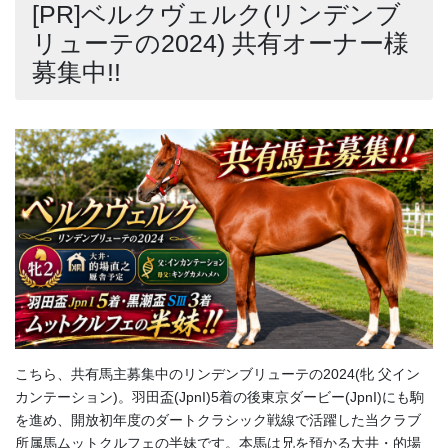
[PR]ベルクヴェルク(リンデンブ
リューテの2024) 共有オーナー様
募集中!!
こちら、共有馬主募集中のリンデンブリューテの2024(牝 父イン
カンテーション)。羽田盃(JpnI)5着の後東京ダービー(JpnI)にも駒
を進め、開放初年度のダートクラシック戦線で活躍した当クラブ
所属馬ムットクルフェの半妹です。本馬は兄を預かる大井・的場