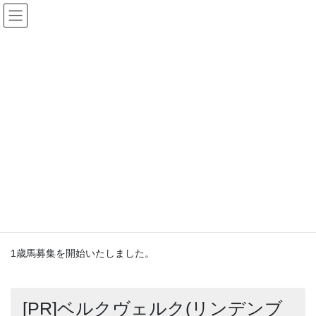
コ
ナ
ン
ビ
テ
ゲ
ン
ー
未分類
ツ
シ
へ
ョ
ス
ン
HOME
未分類
ハッピーオーナーズクラブ 1歳募集を開始しました
キ
に
ッ
移
プ
動
2019年8月27日
/ 最終更新日時 :
2019年8月27日
happy-owners
未分類
ハッピーオーナーズクラブ 1歳募
集を開始しました
1歳馬募集を開始いたしました。
[PR]ベルクヴェルク(リンデンブ