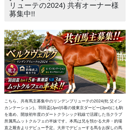
リューテの2024) 共有オーナー様
募集中!!
こちら、共有馬主募集中のリンデンブリューテの2024(牝 父イン
カンテーション)。羽田盃(JpnI)5着の後東京ダービー(JpnI)にも駒
を進め、開放初年度のダートクラシック戦線で活躍した当クラブ
所属馬ムットクルフェの半妹です。本馬は兄を預かる大井・的場
直之厩舎よりデビュー予定。大井でデビューする馬をお探しの馬