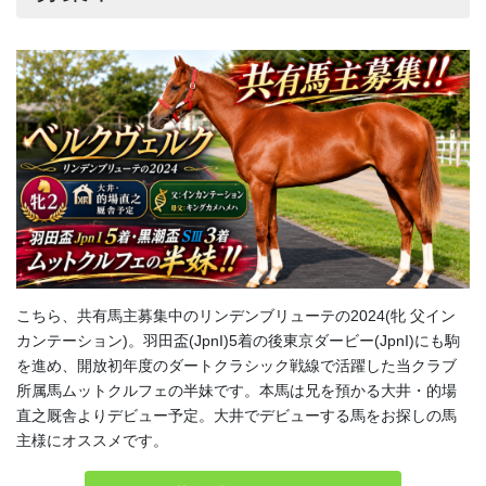
こちら、共有馬主募集中のリンデンブリューテの2024(牝 父イン
カンテーション)。羽田盃(JpnI)5着の後東京ダービー(JpnI)にも駒
を進め、開放初年度のダートクラシック戦線で活躍した当クラブ
所属馬ムットクルフェの半妹です。本馬は兄を預かる大井・的場
直之厩舎よりデビュー予定。大井でデビューする馬をお探しの馬
主様にオススメです。