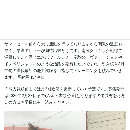
「この中間から坂路のペースを16-17ぐらいまで上げ、週2日は2本
登坂させています。来月からは週に3回以上は坂路2本を入れてい
くつもりです。並行してゲート練習も始めていますが、とてもス
ムーズに行っています。入厩当初から人に従順でとても扱いやす
く順調に調整していますよ」(田中淳司師)
サマーセール前から乗り運動を行っておりますから調教の進度も
早く、早期デビューが期待出来そうです。南関クラシック戦線で
活躍している同じエスポワールシチー産駒の、ヴァケーションや
インペリシャブルのような活躍を期待したいですね。引き続き3月
中旬の世代最初の能力試験を目指してトレーニングを積んでいき
ます。 馬体重434キロ
※能力試験前までは月2回近況を更新していく予定です。募集期間
は2020年2月29日まで(入金・書類必着)となりますので共有をお考
えの方はお早目に申し込みください。