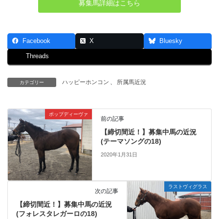
募集馬詳細はこちら
Facebook
X
Bluesky
Threads
ハッピーホンコン
、
所属馬近況
カテゴリー
ポップディーヴァ
前の記事
【締切間近！】募集中馬の近況
(テーマソングの18)
2020年1月31日
ラストヴィグラス
次の記事
【締切間近！】募集中馬の近況
(フォレスタレガーロの18)