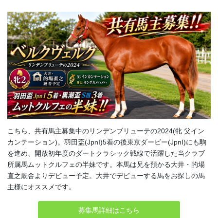
こちら、共有馬主募集中のリンデンブリューテの2024(牝 父イン
カンテーション)。羽田盃(JpnI)5着の後東京ダービー(JpnI)にも駒
を進め、開放初年度のダートクラシック戦線で活躍した当クラブ
所属馬ムットクルフェの半妹です。本馬は兄を預かる大井・的場
直之厩舎よりデビュー予定。大井でデビューする馬をお探しの馬
主様にオススメです。
募集馬詳細はこちら