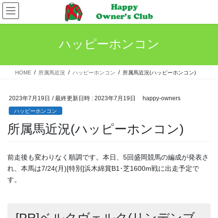
コ
ナ
ン
ビ
テ
ゲ
ン
ー
ハッピーホンコン
ツ
シ
へ
ョ
ス
ン
HOME
所属馬近況
ハッピーホンコン
所属馬近況(ハッピーホンコン)
キ
に
ッ
移
プ
動
2023年7月19日
/ 最終更新日時 :
2023年7月19日
happy-owners
ハッピーホンコン
所属馬近況(ハッピーホンコン)
前走後も変わりなく順調です。本日、5回盛岡競馬の編成が発表さ
れ、本馬は7/24(月)[特別]浜木綿賞B1･芝1600m戦に出走予定で
す。
[PR]ベルクヴェルク(リンデンブ