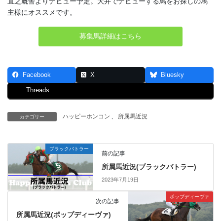
直之厩舎よりデビュー予定。大井でデビューする馬をお探しの馬
主様にオススメです。
募集馬詳細はこちら
Facebook
X
Bluesky
Threads
ハッピーホンコン
、
所属馬近況
カテゴリー
ブラックバトラー
前の記事
所属馬近況(ブラックバトラー)
2023年7月19日
ポップディーヴァ
次の記事
所属馬近況(ポップディーヴァ)