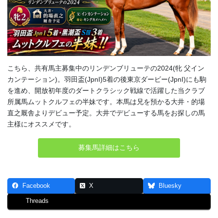
こちら、共有馬主募集中のリンデンブリューテの2024(牝 父イン
カンテーション)。羽田盃(JpnI)5着の後東京ダービー(JpnI)にも駒
を進め、開放初年度のダートクラシック戦線で活躍した当クラブ
所属馬ムットクルフェの半妹です。本馬は兄を預かる大井・的場
直之厩舎よりデビュー予定。大井でデビューする馬をお探しの馬
主様にオススメです。
募集馬詳細はこちら
Facebook
X
Bluesky
Threads