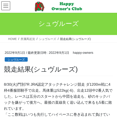
コ
ナ
ン
ビ
テ
ゲ
ン
ー
シュヴルーズ
ツ
シ
へ
ョ
ス
ン
HOME
所属馬近況
シュヴルーズ
競走結果(シュヴルーズ)
キ
に
ッ
移
プ
動
2022年9月1日
/ 最終更新日時 :
2022年9月1日
happy-owners
シュヴルーズ
競走結果(シュヴルーズ)
8/30(火)門別7R JRA認定アタックチャレンジ競走 ダ1200m戦に4
枠4番服部騎手で出走。馬体重は522kg(-6)、出走12頭中2番人気で
した。レースは五分のスタートから中団を追走も、砂のキックバ
ックを嫌がって後方へ。最後の直線良く追い込んで来るも5着に敗
れています。
「ここ数戦はいつも先行してハイペースに巻き込まれて負けてい