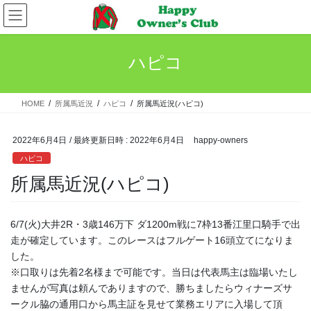
コ
ナ
ン
ビ
テ
ゲ
ン
ー
ハピコ
ツ
シ
へ
ョ
ス
ン
HOME
所属馬近況
ハピコ
所属馬近況(ハピコ)
キ
に
ッ
移
プ
動
2022年6月4日
/ 最終更新日時 :
2022年6月4日
happy-owners
ハピコ
所属馬近況(ハピコ)
6/7(火)大井2R・3歳146万下 ダ1200m戦に7枠13番江里口騎手で出
走が確定しています。このレースはフルゲート16頭立てになりま
した。
※口取りは先着2名様まで可能です。当日は代表馬主は臨場いたし
ませんが写真は頼んでありますので、勝ちましたらウィナーズサ
ークル脇の通用口から馬主証を見せて業務エリアに入場して頂