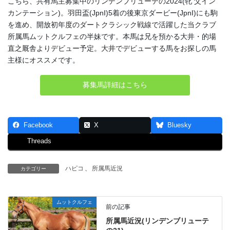
こちら、共有馬主募集中のリンデンブリューテの2024(牝 父イン
カンテーション)。羽田盃(JpnI)5着の後東京ダービー(JpnI)にも駒
を進め、開放初年度のダートクラシック戦線で活躍した当クラブ
所属馬ムットクルフェの半妹です。本馬は兄を預かる大井・的場
直之厩舎よりデビュー予定。大井でデビューする馬をお探しの馬
主様にオススメです。
募集馬詳細はこちら
Facebook
X
Bluesky
Threads
ハピコ
、
所属馬近況
カテゴリー
ムットクルフェ
前の記事
所属馬近況(リンデンブリューテ