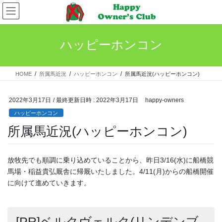
コ
ナ
ン
ビ
テ
ゲ
ン
ー
ハッピーホンコン
ツ
シ
へ
ョ
ス
ン
HOME
所属馬近況
ハッピーホンコン
所属馬近況(ハッピーホンコン)
キ
に
ッ
移
プ
動
2022年3月17日
/ 最終更新日時 :
2022年3月17日
happy-owners
ハッピーホンコン
所属馬近況(ハッピーホンコン)
放牧先でも順調に乗り込めていることから、昨日3/16(水)に船橋競
馬場・稲益貴弘厩舎に帰厩いたしました。4/11(月)からの船橋開催
に向けて進めていきます。
[PR]ベルクヴェルク(リンデンブ