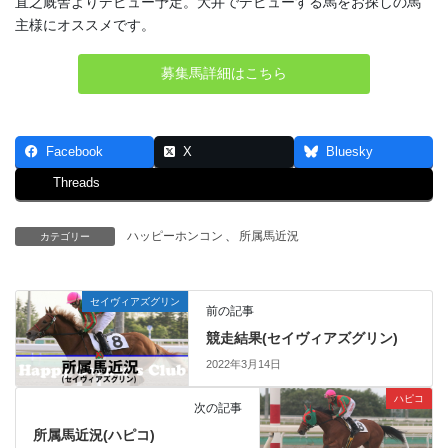
直之厩舎よりデビュー予定。大井でデビューする馬をお探しの馬
主様にオススメです。
募集馬詳細はこちら
Facebook
X
Bluesky
Threads
ハッピーホンコン
、
所属馬近況
カテゴリー
セイヴィアズグリン
前の記事
競走結果(セイヴィアズグリン)
2022年3月14日
ハピコ
次の記事
所属馬近況(ハピコ)