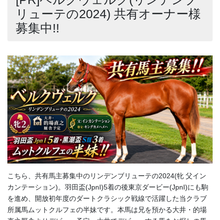
リューテの2024) 共有オーナー様
募集中!!
こちら、共有馬主募集中のリンデンブリューテの2024(牝 父イン
カンテーション)。羽田盃(JpnI)5着の後東京ダービー(JpnI)にも駒
を進め、開放初年度のダートクラシック戦線で活躍した当クラブ
所属馬ムットクルフェの半妹です。本馬は兄を預かる大井・的場