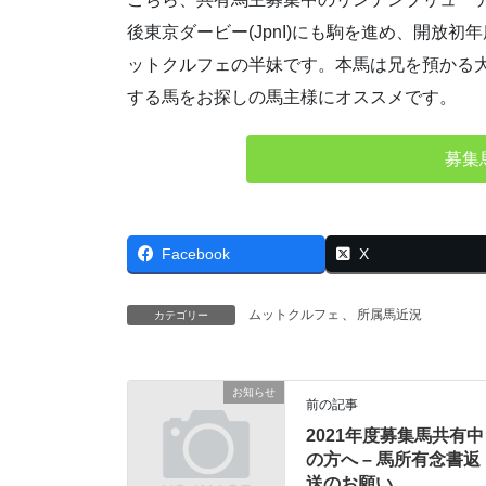
後東京ダービー(JpnI)にも駒を進め、開放
ットクルフェの半妹です。本馬は兄を預かる
する馬をお探しの馬主様にオススメです。
募集
Facebook
X
ムットクルフェ
、
所属馬近況
カテゴリー
お知らせ
前の記事
2021年度募集馬共有中
の方へ – 馬所有念書返
送のお願い