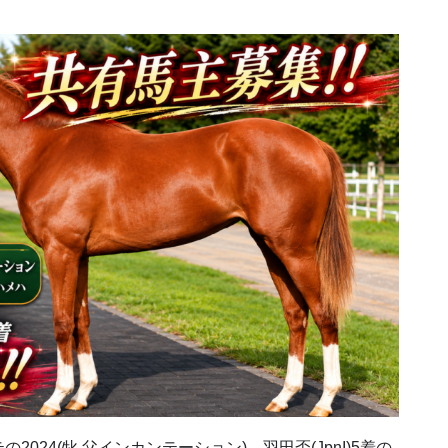
24(牝 父インカンテーション)。羽田盃(JpnI)5着の