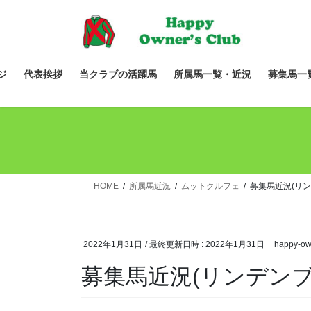
コ
ナ
ン
ビ
テ
ゲ
ン
ー
ツ
シ
ジ
代表挨拶
当クラブの活躍馬
所属馬一覧・近況
募集馬一
へ
ョ
ス
ン
キ
に
ッ
移
プ
動
HOME
所属馬近況
ムットクルフェ
募集馬近況(リン
2022年1月31日
/ 最終更新日時 :
2022年1月31日
happy-ow
募集馬近況(リンデンブ