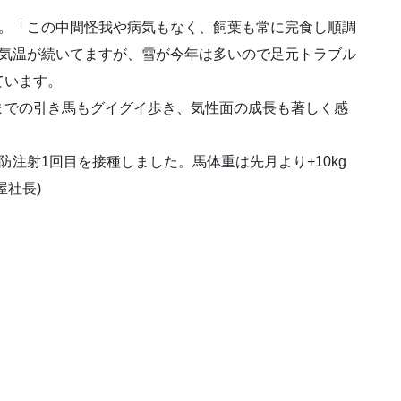
在厩。「この中間怪我や病気もなく、飼葉も常に完食し順調
の気温が続いてますが、雪が今年は多いので足元トラブル
ています。
までの引き馬もグイグイ歩き、気性面の成長も著しく感
)予防注射1回目を接種しました。馬体重は先月より+10kg
屋社長)