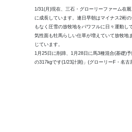
1/31(月)現在、三石・グローリーファーム
に成長しています。連日早朝はマイナス2桁
もなく圧雪の放牧地をパワフルに日々運動し
気性面も牡馬らしい仕草が増えていて放牧地
じています。
1月25日に削蹄、1月28日に馬3種混合(基礎
の317kgです(1/23計測)」(グローリーF・名古