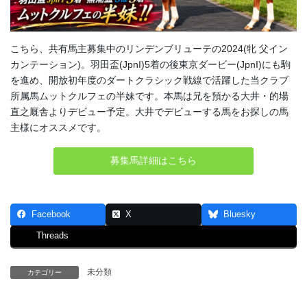
こちら、共有馬主募集中のリンデンブリューテの2024(牝 父イン
カンテーション)。羽田盃(JpnI)5着の後東京ダービー(JpnI)にも駒
を進め、開放初年度のダートクラシック戦線で活躍した当クラブ
所属馬ムットクルフェの半妹です。本馬は兄を預かる大井・的場
直之厩舎よりデビュー予定。大井でデビューする馬をお探しの馬
主様にオススメです。
募集馬詳細はこちら
Facebook
X
Bluesky
Threads
未分類
カテゴリー