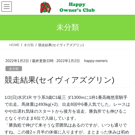
コ
ナ
ン
ビ
テ
ゲ
ン
ー
未分類
ツ
シ
へ
ョ
ス
ン
HOME
未分類
競走結果(セイヴィアズグリン)
キ
に
ッ
移
プ
動
2022年1月2日
/ 最終更新日時 :
2022年1月2日
happy-owners
未分類
競走結果(セイヴィアズグリン)
1/2(日)水沢1R サラ系3歳C1級三 ダ1300mに1枠1番高橋悠里騎手
で出走。馬体重は493kg(+2)、出走8頭中6番人気でした。レースは
やや出遅れ気味のスタートから後方を追走、勝負所でも伸びるこ
となくそのまま6位で入線しています。
「勝負処で伸びて来そうな雰囲気はあるのですが、いつも通りで
すね。この後2ヶ月半の休催に入りますが、まとまった休みは初め