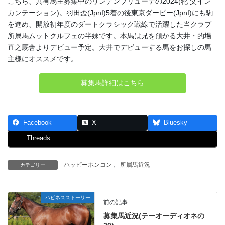
こちら、共有馬主募集中のリンデンブリューテの2024(牝 父イン
カンテーション)。羽田盃(JpnI)5着の後東京ダービー(JpnI)にも駒
を進め、開放初年度のダートクラシック戦線で活躍した当クラブ
所属馬ムットクルフェの半妹です。本馬は兄を預かる大井・的場
直之厩舎よりデビュー予定。大井でデビューする馬をお探しの馬
主様にオススメです。
募集馬詳細はこちら
Facebook
X
Bluesky
Threads
ハッピーホンコン
、
所属馬近況
カテゴリー
ハピネスストーリー
前の記事
募集馬近況(テーオーディオネの