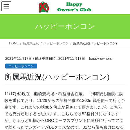
コ
ナ
ン
ビ
テ
ゲ
ン
ー
ハッピーホンコン
ツ
シ
へ
ョ
ス
ン
HOME
所属馬近況
ハッピーホンコン
所属馬近況(ハッピーホンコン)
キ
に
ッ
移
プ
動
2021年11月17日
/ 最終更新日時 :
2021年11月18日
happy-owners
ハッピーホンコン
所属馬近況(ハッピーホンコン)
11/17(水)現在、船橋競馬場・稲益厩舎在厩。「到着後も順調に調
教を重ねており、11/29からの船橋開催の1200m戦を使って行く予
定です。これまでの映像を何走か見させて頂きましたが、こちら
でも充分通用すると思います。こちらではB2格付けになります
が、ちょうど船橋からOROターフスプリントに遠征に行ってアタ
マ差だったケンガイアがB1クラスなので、B2なら勝ち負けになる