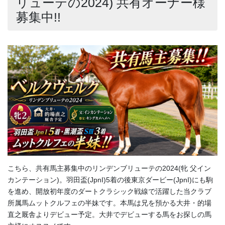
リューテの2024) 共有オーナー様
募集中!!
こちら、共有馬主募集中のリンデンブリューテの2024(牝 父イン
カンテーション)。羽田盃(JpnI)5着の後東京ダービー(JpnI)にも駒
を進め、開放初年度のダートクラシック戦線で活躍した当クラブ
所属馬ムットクルフェの半妹です。本馬は兄を預かる大井・的場
直之厩舎よりデビュー予定。大井でデビューする馬をお探しの馬