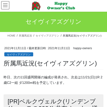
コ
ナ
ン
ビ
テ
ゲ
ン
ー
セイヴィアズグリン
ツ
シ
へ
ョ
ス
ン
HOME
所属馬近況
セイヴィアズグリン
所属馬近況(セイヴィアズグリン)
キ
に
ッ
移
プ
動
2021年11月11日
/ 最終更新日時 :
2021年11月11日
happy-owners
セイヴィアズグリン
所属馬近況(セイヴィアズグリン)
昨日、次の11回盛岡開催の編成が発表され、次走は11/21(日)1R 2
歳C2一組 ダ1200m戦を予定しています。
[PR]ベルクヴェルク(リンデンブ