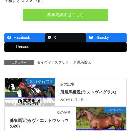
主様にオススメです。
募集馬詳細はこちら
Facebook
X
Bluesky
Threads
セイヴィアズグリン
、
所属馬近況
カテゴリー
ラストヴィグラス
前の記事
所属馬近況(ラストヴィグラス)
2021年11月11日
シュヴルーズ
次の記事
募集馬近況(ヴィエナトウショウ
の20)