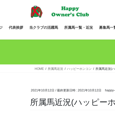
コ
ナ
ン
ビ
テ
ゲ
ン
ー
ツ
シ
ジ
代表挨拶
当クラブの活躍馬
所属馬一覧・近況
募集馬一
へ
ョ
ス
ン
キ
に
ッ
移
プ
動
HOME
所属馬近況
ハッピーホンコン
所属馬近況(
2021年10月12日
/ 最終更新日時 :
2021年10月12日
happy-
所属馬近況(ハッピーホ