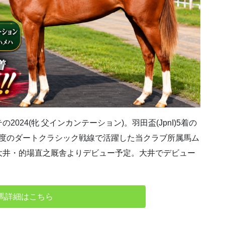
24(牝 父インカンテーション)。羽田盃(JpnI)5着の
初年度のダートクラシック戦線で活躍した当クラブ所属馬ム
大井・的場直之厩舎よりデビュー予定。大井でデビュー
馬詳細はこちら