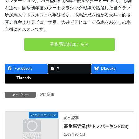
カンテーション)。羽田盃(JpnI)5着の後東京ダービー(JpnI)にも駒
を進め、開放初年度のダートクラシック戦線で活躍した当クラブ
所属馬ムットクルフェの半妹です。本馬は兄を預かる大井・的場
直之厩舎よりデビュー予定。大井でデビューする馬をお探しの馬
主様にオススメです。
募集馬詳細はこちら
Facebook
X
Bluesky
Threads
残口情報
カテゴリー
ハッピーホンコン
前の記事
募集馬近況(サトノバーキンの18)
2019年9月1日