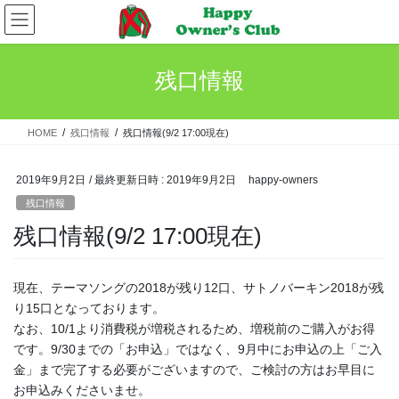
コ
ナ
ン
ビ
テ
ゲ
ン
ー
残口情報
ツ
シ
へ
ョ
ス
ン
HOME
残口情報
残口情報(9/2 17:00現在)
キ
に
ッ
移
プ
動
2019年9月2日
/ 最終更新日時 :
2019年9月2日
happy-owners
残口情報
残口情報(9/2 17:00現在)
現在、テーマソングの2018が残り12口、サトノバーキン2018が残
り15口となっております。
なお、10/1より消費税が増税されるため、増税前のご購入がお得
です。9/30までの「お申込」ではなく、9月中にお申込の上「ご入
金」まで完了する必要がございますので、ご検討の方はお早目に
お申込みくださいませ。