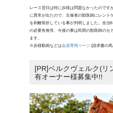
レース翌日は特に歩様は問題なかったのです
に異常が出たので、主催者の獣医師にレント
を剥離骨折している事が判明しました。全治
の必要有無等、今後の事は民間の獣医師のセ
ます。
※歩様動画などは
会員専用ページ
(請求書の
[PR]ベルクヴェルク(リ
有オーナー様募集中!!