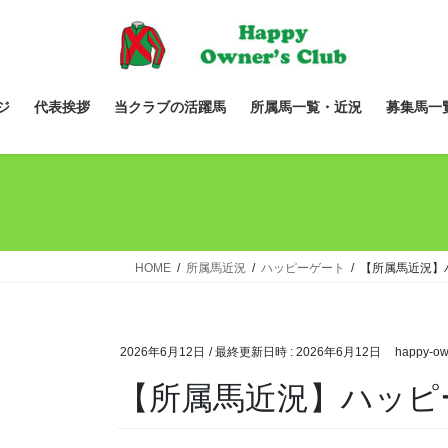
コ
ナ
ン
ビ
テ
ゲ
ン
ー
ツ
シ
ジ
代表挨拶
当クラブの活躍馬
所属馬一覧・近況
募集馬一
へ
ョ
ス
ン
キ
に
ッ
移
プ
動
HOME
所属馬近況
ハッピーゲート
【所属馬近況】
2026年6月12日
/ 最終更新日時 :
2026年6月12日
happy-ow
【所属馬近況】ハッピ