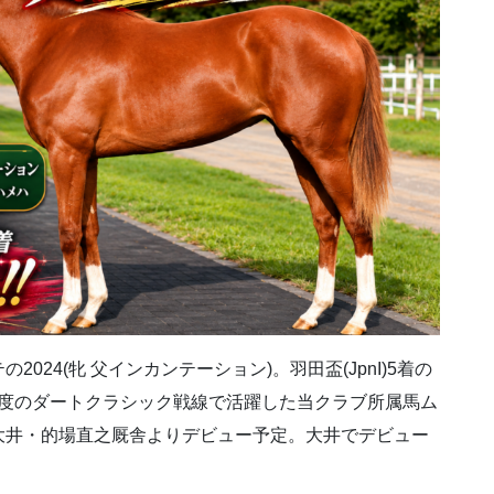
24(牝 父インカンテーション)。羽田盃(JpnI)5着の
初年度のダートクラシック戦線で活躍した当クラブ所属馬ム
大井・的場直之厩舎よりデビュー予定。大井でデビュー