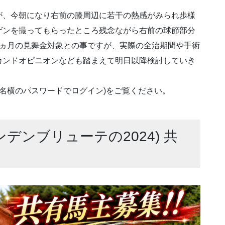
が、今朝になり右前の膝周辺に若干の熱感がみられ歩様
ゲンを撮ってもらったところ残念ながら右前の球節部分
6ヵ月の見舞金対象との事ですが、実際の全治期間や手術
カンドオピニオンなども踏まえて明日以降検討していき
馬名横のパスワードでログイン)をご覧ください。
ンデンブリューテの2024) 共