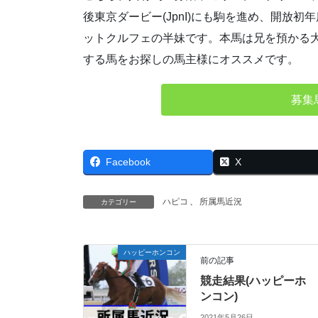
後東京ダービー(JpnI)にも駒を進め、開放
ットクルフェの半妹です。本馬は兄を預かる
する馬をお探しの馬主様にオススメです。
募集
Facebook
X
ハピコ
、
所属馬近況
カテゴリー
ハッピーホンコン
前の記事
競走結果(ハッピーホ
ンコン)
2021年5月26日