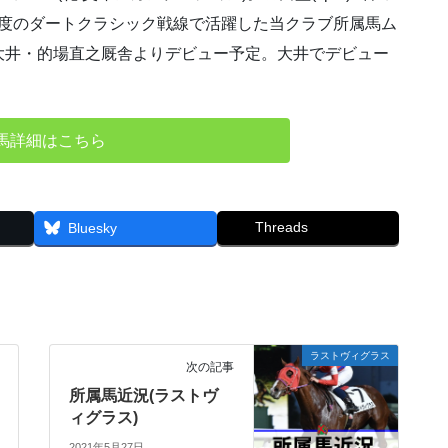
初年度のダートクラシック戦線で活躍した当クラブ所属馬ム
大井・的場直之厩舎よりデビュー予定。大井でデビュー
馬詳細はこちら
Threads
Bluesky
ラストヴィグラス
次の記事
所属馬近況(ラストヴ
ィグラス)
2021年5月27日