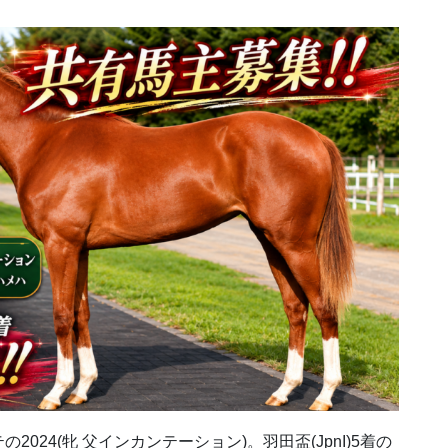
24(牝 父インカンテーション)。羽田盃(JpnI)5着の