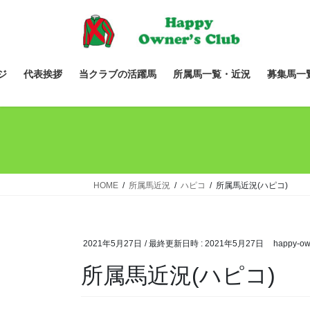
コ
ナ
ン
ビ
テ
ゲ
ン
ー
ツ
シ
ジ
代表挨拶
当クラブの活躍馬
所属馬一覧・近況
募集馬一
へ
ョ
ス
ン
キ
に
ッ
移
プ
動
HOME
所属馬近況
ハピコ
所属馬近況(ハピコ)
2021年5月27日
/ 最終更新日時 :
2021年5月27日
happy-ow
所属馬近況(ハピコ)