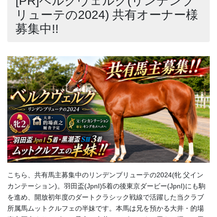
[PR]ベルクヴェルク(リンデンブ
リューテの2024) 共有オーナー様
募集中!!
こちら、共有馬主募集中のリンデンブリューテの2024(牝 父イン
カンテーション)。羽田盃(JpnI)5着の後東京ダービー(JpnI)にも駒
を進め、開放初年度のダートクラシック戦線で活躍した当クラブ
所属馬ムットクルフェの半妹です。本馬は兄を預かる大井・的場