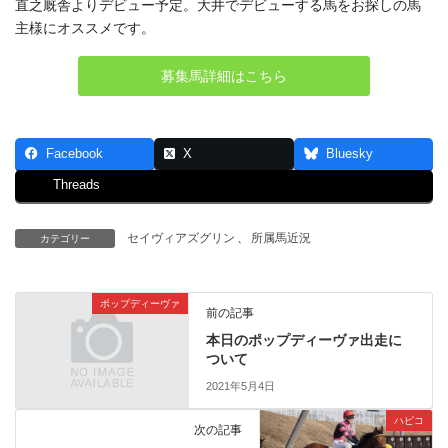
直之厩舎よりデビュー予定。大井でデビューする馬をお探しの馬
主様にオススメです。
募集馬詳細はこちら
Facebook
X
Bluesky
Threads
セイヴィアズグリン
、
所属馬近況
カテゴリー
ポップディーヴァ
前の記事
本日のポップディーヴァ出走に
ついて
2021年5月4日
ハピコ
次の記事