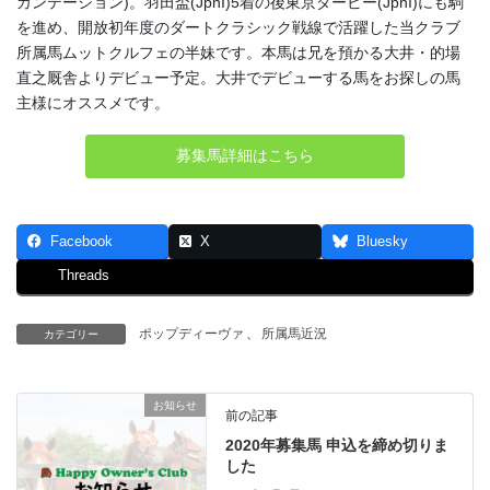
カンテーション)。羽田盃(JpnI)5着の後東京ダービー(JpnI)にも駒
を進め、開放初年度のダートクラシック戦線で活躍した当クラブ
所属馬ムットクルフェの半妹です。本馬は兄を預かる大井・的場
直之厩舎よりデビュー予定。大井でデビューする馬をお探しの馬
主様にオススメです。
募集馬詳細はこちら
Facebook
X
Bluesky
Threads
ポップディーヴァ
、
所属馬近況
カテゴリー
お知らせ
前の記事
2020年募集馬 申込を締め切りま
した