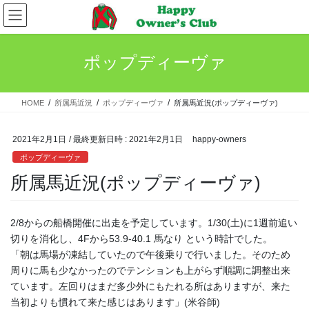
コ
ナ
ン
ビ
テ
ゲ
ン
ー
ポップディーヴァ
ツ
シ
へ
ョ
ス
ン
HOME
所属馬近況
ポップディーヴァ
所属馬近況(ポップディーヴァ)
キ
に
ッ
移
プ
動
2021年2月1日
/ 最終更新日時 :
2021年2月1日
happy-owners
ポップディーヴァ
所属馬近況(ポップディーヴァ)
2/8からの船橋開催に出走を予定しています。1/30(土)に1週前追い
切りを消化し、4Fから53.9-40.1 馬なり という時計でした。
「朝は馬場が凍結していたので午後乗りで行いました。そのため
周りに馬も少なかったのでテンションも上がらず順調に調整出来
ています。左回りはまだ多少外にもたれる所はありますが、来た
当初よりも慣れて来た感じはあります」(米谷師)