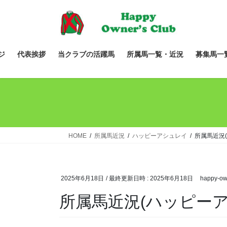
コ
ナ
ン
ビ
テ
ゲ
ン
ー
ツ
シ
ジ
代表挨拶
当クラブの活躍馬
所属馬一覧・近況
募集馬一
へ
ョ
ス
ン
キ
に
ッ
移
プ
動
HOME
所属馬近況
ハッピーアシュレイ
所属馬近況
2025年6月18日
/ 最終更新日時 :
2025年6月18日
happy-ow
所属馬近況(ハッピーア