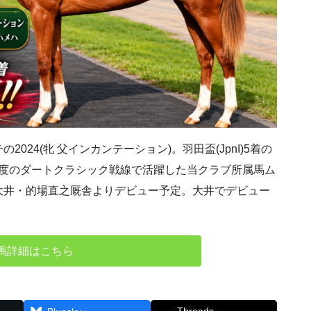
24(牝 父インカンテーション)。羽田盃(JpnI)5着の
初年度のダートクラシック戦線で活躍した当クラブ所属馬ム
大井・的場直之厩舎よりデビュー予定。大井でデビュー
馬詳細はこちら