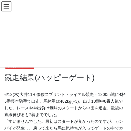
コ
ナ
ン
ビ
テ
ゲ
ン
ー
ハッピーゲート
ツ
シ
へ
ョ
ス
ン
HOME
所属馬近況
ハッピーゲート
競走結果(ハッピーゲート)
キ
に
ッ
移
プ
動
2025年6月12日
/ 最終更新日時 :
2025年6月12日
happy-owners
ハッピーゲート
競走結果(ハッピーゲート)
6/12(木)大井11R 優駿スプリントトライアル競走・1200m戦に4枠
5番藤本騎手で出走。馬体重は482kg(+3)、出走13頭中8番人気で
した。レースやや出負け気味のスタートから中団を追走。最後の
直線伸びるも7着まででした。
「すいませんでした。最初はスタートが良かったのですが、カン
パイが発生し、戻って来たら馬に気持ちが入ってゲートの中でカ