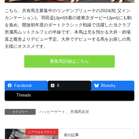
こちら、共有馬主募集中のリンデンブリューテの2024(牝 父イン
カンテーション)。羽田盃(JpnI)5着の後東京ダービー(JpnI)にも駒
を進め、開放初年度のダートクラシック戦線で活躍した当クラブ
所属馬ムットクルフェの半妹です。本馬は兄を預かる大井・的場
直之厩舎よりデビュー予定。大井でデビューする馬をお探しの馬
主様にオススメです。
募集馬詳細はこちら
Facebook
X
Bluesky
Threads
ハッピーゲート
、
所属馬近況
カテゴリー
シアワセカプチーノ
前の記事