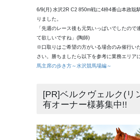
6/9(月) 水沢2R C2 850m戦に4枠4
りました。
「先週のレース後も元気いっぱいでしたので
て欲しいですね」(陶師)
※口取りはご希望の方がいる場合のみ催行い
さい。勝ちましたら以下を参考に業務エリア
馬主席の歩き方～水沢競馬場編～
[PR]ベルクヴェルク(リ
有オーナー様募集中!!