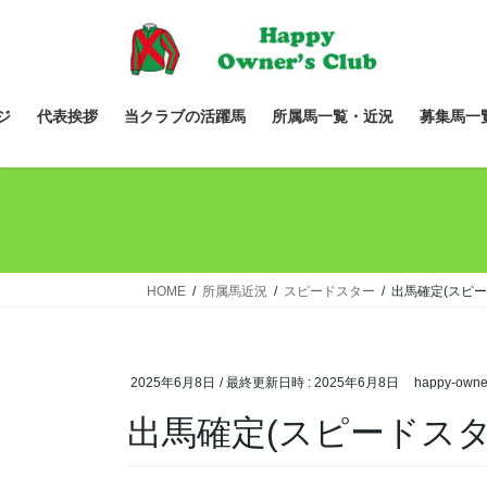
コ
ナ
ン
ビ
テ
ゲ
ン
ー
ツ
シ
ジ
代表挨拶
当クラブの活躍馬
所属馬一覧・近況
募集馬一
へ
ョ
ス
ン
キ
に
ッ
移
プ
動
HOME
所属馬近況
スピードスター
出馬確定(スピー
2025年6月8日
/ 最終更新日時 :
2025年6月8日
happy-owne
出馬確定(スピードスタ