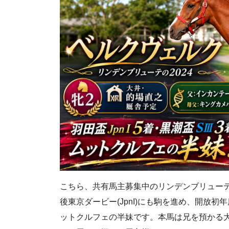
こちら、共有馬主募集中のリンデンブリューテの20
後東京ダービー(JpnI)にも駒を進め、開放
ットクルフェの半妹です。本馬は兄を預かる