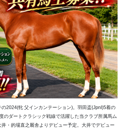
24(牝 父インカンテーション)。羽田盃(JpnI)5着の
初年度のダートクラシック戦線で活躍した当クラブ所属馬ム
大井・的場直之厩舎よりデビュー予定。大井でデビュー