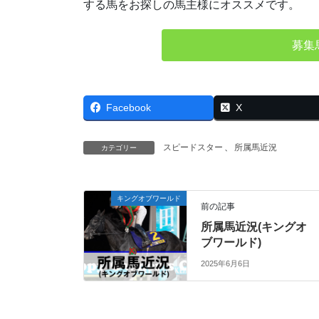
する馬をお探しの馬主様にオススメです。
募集
Facebook
X
スピードスター
、
所属馬近況
カテゴリー
キングオブワールド
前の記事
所属馬近況(キングオ
ブワールド)
2025年6月6日