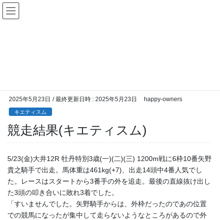
コ
ナ
ン
ビ
テ
ゲ
ン
ー
キエティスム
ツ
シ
へ
ョ
ス
ン
HOME
所属馬近況
キエティスム
競走結果(キエティスム)
キ
に
ッ
移
プ
動
2025年5月23日
/ 最終更新日時 :
2025年5月23日
happy-owners
キエティスム
競走結果(キエティスム)
5/23(金)大井12R 牡丹特別3歳(一)(二)(三) 1200m戦に6枠10番矢野
貴之騎手で出走。馬体重は461kg(+7)、出走14頭中4番人気でし
た。レースはスタートから3番手の外を追走。最後の直線抜け出し
た3頭の叩き合いに敗れ3着でした。
「すいませんでした。矢野騎手からは、外枠だったのであの位置
での競馬になったが集中して走らないようなところがあるので外