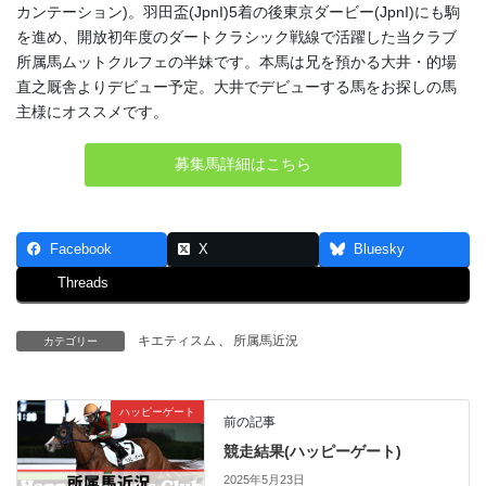
カンテーション)。羽田盃(JpnI)5着の後東京ダービー(JpnI)にも駒
を進め、開放初年度のダートクラシック戦線で活躍した当クラブ
所属馬ムットクルフェの半妹です。本馬は兄を預かる大井・的場
直之厩舎よりデビュー予定。大井でデビューする馬をお探しの馬
主様にオススメです。
募集馬詳細はこちら
Facebook
X
Bluesky
Threads
キエティスム
、
所属馬近況
カテゴリー
ハッピーゲート
前の記事
競走結果(ハッピーゲート)
2025年5月23日