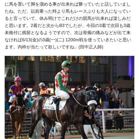
に馬を置いて脚を溜める事が出来れば勝っていたと話していまし
たね。ただ、以前乗った時より馬もレースぶりも大人になってい
ると言っていて、休み明けでこれだけの競馬が出来れば楽しみだ
と思います。2着だと次からB3でしたが、今回の3着で次回も3歳
未格付に残留となるようですので、次は骨瘤の痛みなどが出て来
なければ6/13(金)の3歳(一)(二) 1200m戦を使っていきたいと思い
ます。内枠が当たって欲しいですね」(田中正人師)