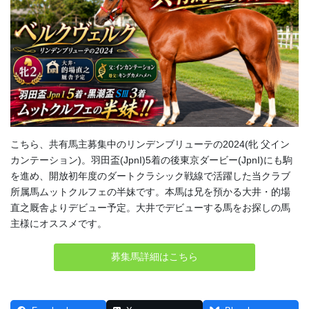
こちら、共有馬主募集中のリンデンブリューテの2024(牝 父イン
カンテーション)。羽田盃(JpnI)5着の後東京ダービー(JpnI)にも駒
を進め、開放初年度のダートクラシック戦線で活躍した当クラブ
所属馬ムットクルフェの半妹です。本馬は兄を預かる大井・的場
直之厩舎よりデビュー予定。大井でデビューする馬をお探しの馬
主様にオススメです。
募集馬詳細はこちら