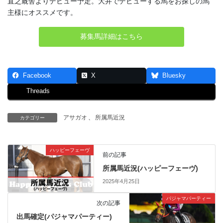
直之厩舎よりデビュー予定。大井でデビューする馬をお探しの馬
主様にオススメです。
募集馬詳細はこちら
Facebook
X
Bluesky
Threads
アサガオ
、
所属馬近況
カテゴリー
ハッピーフェーヴ
前の記事
所属馬近況(ハッピーフェーヴ)
2025年4月25日
パジャマパーティー
次の記事
出馬確定(パジャマパーティー)