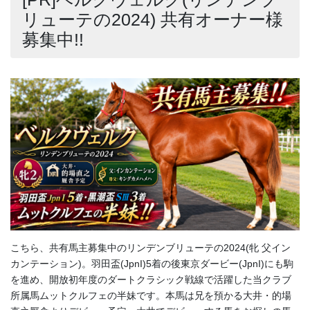
リューテの2024) 共有オーナー様
募集中!!
こちら、共有馬主募集中のリンデンブリューテの2024(牝 父イン
カンテーション)。羽田盃(JpnI)5着の後東京ダービー(JpnI)にも駒
を進め、開放初年度のダートクラシック戦線で活躍した当クラブ
所属馬ムットクルフェの半妹です。本馬は兄を預かる大井・的場