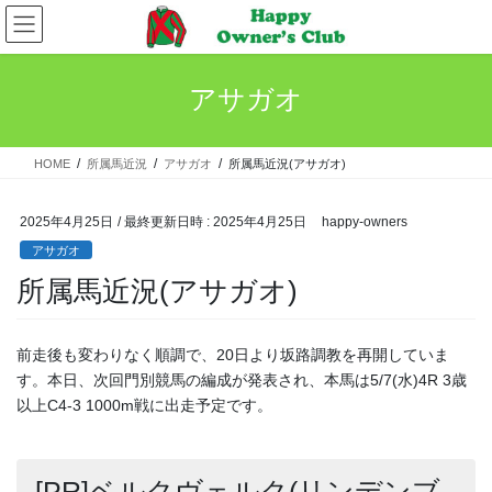
コ
ナ
ン
ビ
テ
ゲ
ン
ー
アサガオ
ツ
シ
へ
ョ
ス
ン
HOME
所属馬近況
アサガオ
所属馬近況(アサガオ)
キ
に
ッ
移
プ
動
2025年4月25日
/ 最終更新日時 :
2025年4月25日
happy-owners
アサガオ
所属馬近況(アサガオ)
前走後も変わりなく順調で、20日より坂路調教を再開していま
す。本日、次回門別競馬の編成が発表され、本馬は5/7(水)4R 3歳
以上C4-3 1000m戦に出走予定です。
[PR]ベルクヴェルク(リンデンブ