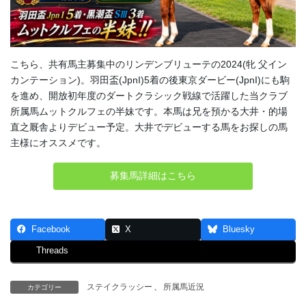
こちら、共有馬主募集中のリンデンブリューテの2024(牝 父イン
カンテーション)。羽田盃(JpnI)5着の後東京ダービー(JpnI)にも駒
を進め、開放初年度のダートクラシック戦線で活躍した当クラブ
所属馬ムットクルフェの半妹です。本馬は兄を預かる大井・的場
直之厩舎よりデビュー予定。大井でデビューする馬をお探しの馬
主様にオススメです。
募集馬詳細はこちら
Facebook
X
Bluesky
Threads
ステイクラッシー
、
所属馬近況
カテゴリー