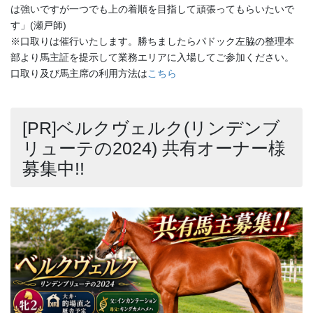
は強いですが一つでも上の着順を目指して頑張ってもらいたいで
す」(瀬戸師)
※口取りは催行いたします。勝ちましたらパドック左脇の整理本
部より馬主証を提示して業務エリアに入場してご参加ください。
口取り及び馬主席の利用方法は
こちら
[PR]ベルクヴェルク(リンデンブ
リューテの2024) 共有オーナー様
募集中!!