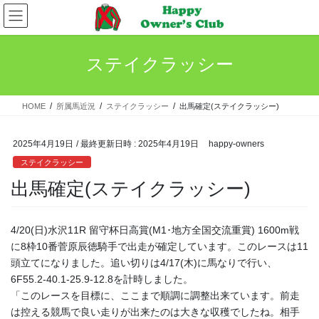
コ
ナ
ン
ビ
テ
ゲ
ン
ー
ステイクラッシー
ツ
シ
へ
ョ
ス
ン
HOME
所属馬近況
ステイクラッシー
出馬確定(ステイクラッシー)
キ
に
ッ
移
プ
動
2025年4月19日
/ 最終更新日時 :
2025年4月19日
happy-owners
ステイクラッシー
出馬確定(ステイクラッシー)
4/20(日)水沢11R 留守杯日高賞(M1･地方全国交流重賞) 1600m戦
に8枠10番菅原辰徳騎手で出走が確定しています。このレースは11
頭立てになりました。追い切りは4/17(木)に馬なりで行い、
6F55.2-40.1-25.9-12.8を計時しました。
「このレースを目標に、ここまで順調に調整出来ています。前走
は控える競馬で良い走りが出来たのは大きな収穫でしたね。相手