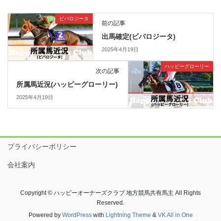
ビバロジータ
前の記事
出馬確定(ビバロジータ)
2025年4月19日
ハッピーグローリー
次の記事
所属馬近況(ハッピーグローリー)
2025年4月19日
プライバシーポリシー
会社案内
Copyright © ハッピーオーナーズクラブ 地方競馬共有馬主 All Rights
Reserved.
Powered by
WordPress
with
Lightning Theme
&
VK All in One