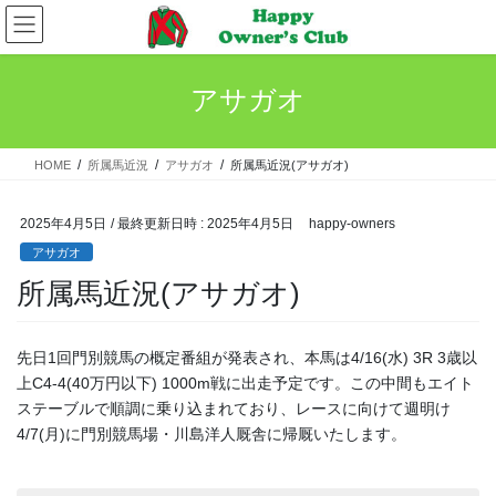
コ
ナ
ン
ビ
テ
ゲ
ン
ー
アサガオ
ツ
シ
へ
ョ
ス
ン
HOME
所属馬近況
アサガオ
所属馬近況(アサガオ)
キ
に
ッ
移
プ
動
2025年4月5日
/ 最終更新日時 :
2025年4月5日
happy-owners
アサガオ
所属馬近況(アサガオ)
先日1回門別競馬の概定番組が発表され、本馬は4/16(水) 3R 3歳以
上C4-4(40万円以下) 1000m戦に出走予定です。この中間もエイト
ステーブルで順調に乗り込まれており、レースに向けて週明け
4/7(月)に門別競馬場・川島洋人厩舎に帰厩いたします。