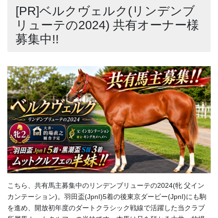
[PR]ベルクヴェルク(リンデンブ
リューテの2024) 共有オーナー様
募集中!!
こちら、共有馬主募集中のリンデンブリューテの2024(牝 父イン
カンテーション)。羽田盃(JpnI)5着の後東京ダービー(JpnI)にも駒
を進め、開放初年度のダートクラシック戦線で活躍した当クラブ