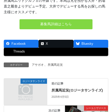
所属馬ムットクルフェの半妹です。本馬は兄を預かる大井・的場
直之厩舎よりデビュー予定。大井でデビューする馬をお探しの馬
主様にオススメです。
募集馬詳細はこちら
Facebook
X
Bluesky
Threads
アサガオ
、
所属馬近況
カテゴリー
ロジータサンライズ
前の記事
所属馬近況(ロジータサンライズ)
2025年4月5日
シーユニヴァース
次の記事