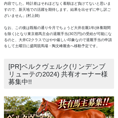
内容でした。時計差はそれほどなく着順ほど負けてないと思いま
すので、新天地での活躍を期待します。結果を出せずに申し訳ご
ざいません」(村上師)
なお、この後は既報の通り今月でちょうど大井在厩1年(休養期間
を除く)となり東京都馬主会の退厩手当(30万円)の受給が可能にな
るのと、大井C2クラスではやや厳しい印象なので退厩手当の申請
をして土曜日に盛岡競馬場・陶文峰厩舎へ移動予定です。
[PR]ベルクヴェルク(リンデンブ
リューテの2024) 共有オーナー様
募集中!!