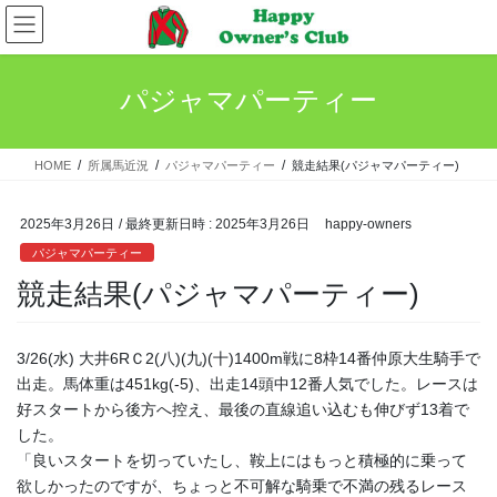
コ
ナ
ン
ビ
テ
ゲ
ン
ー
パジャマパーティー
ツ
シ
へ
ョ
ス
ン
HOME
所属馬近況
パジャマパーティー
競走結果(パジャマパーティー)
キ
に
ッ
移
プ
動
2025年3月26日
/ 最終更新日時 :
2025年3月26日
happy-owners
パジャマパーティー
競走結果(パジャマパーティー)
3/26(水) 大井6RＣ2(八)(九)(十)1400m戦に8枠14番仲原大生騎手で
出走。馬体重は451kg(-5)、出走14頭中12番人気でした。レースは
好スタートから後方へ控え、最後の直線追い込むも伸びず13着で
した。
「良いスタートを切っていたし、鞍上にはもっと積極的に乗って
欲しかったのですが、ちょっと不可解な騎乗で不満の残るレース