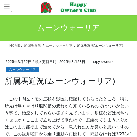
コ
ナ
ン
ビ
テ
ゲ
ン
ー
ムーンウォーリア
ツ
シ
へ
ョ
ス
ン
HOME
所属馬近況
ムーンウォーリア
所属馬近況(ムーンウォーリア)
キ
に
ッ
移
プ
動
2025年3月22日
/ 最終更新日時 :
2025年3月23日
happy-owners
ムーンウォーリア
所属馬近況(ムーンウォーリア)
「この中間左トモの症状を獣医に確認してもらったところ、特に
所見は無くやはり股関節の疲れから来ているものではないかとい
う事で、治療をしてもらい様子を見ています。歩様などは異常な
くせっかくここまで立ち上げて来たので一度緩めてしまうよりか
はこのまま能検まで進めてから一息入れた方が良いと思いますの
で、この後月曜日から乗り運動を再開して、問題なければ3/27(木)