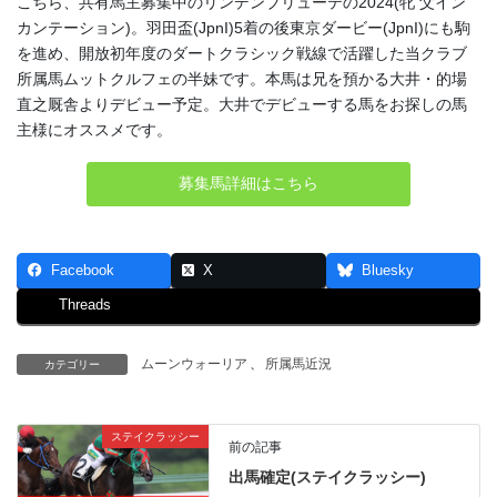
こちら、共有馬主募集中のリンデンブリューテの2024(牝 父イン
カンテーション)。羽田盃(JpnI)5着の後東京ダービー(JpnI)にも駒
を進め、開放初年度のダートクラシック戦線で活躍した当クラブ
所属馬ムットクルフェの半妹です。本馬は兄を預かる大井・的場
直之厩舎よりデビュー予定。大井でデビューする馬をお探しの馬
主様にオススメです。
募集馬詳細はこちら
Facebook
X
Bluesky
Threads
ムーンウォーリア
、
所属馬近況
カテゴリー
ステイクラッシー
前の記事
出馬確定(ステイクラッシー)