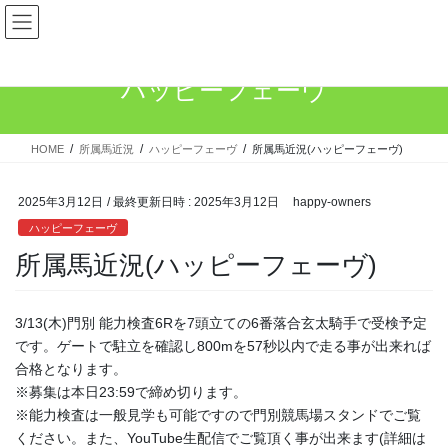
コ
ナ
ン
ビ
テ
ゲ
ン
ー
ハッピーフェーヴ
ツ
シ
へ
ョ
ス
ン
HOME
所属馬近況
ハッピーフェーヴ
所属馬近況(ハッピーフェーヴ)
キ
に
ッ
移
プ
動
2025年3月12日
/ 最終更新日時 :
2025年3月12日
happy-owners
ハッピーフェーヴ
所属馬近況(ハッピーフェーヴ)
3/13(木)門別 能力検査6Rを7頭立ての6番落合玄太騎手で受検予定
です。ゲートで駐立を確認し800mを57秒以内で走る事が出来れば
合格となります。
※募集は本日23:59で締め切ります。
※能力検査は一般見学も可能ですので門別競馬場スタンドでご覧
ください。また、YouTube生配信でご覧頂く事が出来ます(詳細は