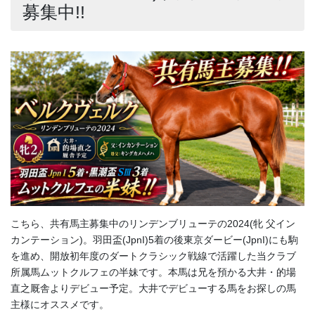
募集中!!
こちら、共有馬主募集中のリンデンブリューテの2024(牝 父イン
カンテーション)。羽田盃(JpnI)5着の後東京ダービー(JpnI)にも駒
を進め、開放初年度のダートクラシック戦線で活躍した当クラブ
所属馬ムットクルフェの半妹です。本馬は兄を預かる大井・的場
直之厩舎よりデビュー予定。大井でデビューする馬をお探しの馬
主様にオススメです。