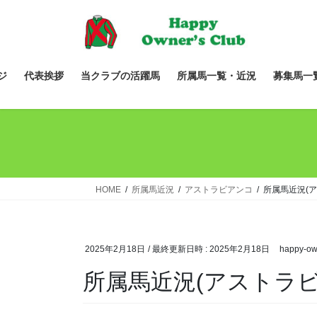
コ
ナ
ン
ビ
テ
ゲ
ン
ー
ツ
シ
ジ
代表挨拶
当クラブの活躍馬
所属馬一覧・近況
募集馬一
へ
ョ
ス
ン
キ
に
ッ
移
プ
動
HOME
所属馬近況
アストラビアンコ
所属馬近況(
2025年2月18日
/ 最終更新日時 :
2025年2月18日
happy-ow
所属馬近況(アストラビ