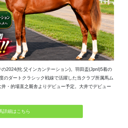
24(牝 父インカンテーション)。羽田盃(JpnI)5着の
初年度のダートクラシック戦線で活躍した当クラブ所属馬ム
大井・的場直之厩舎よりデビュー予定。大井でデビュー
馬詳細はこちら