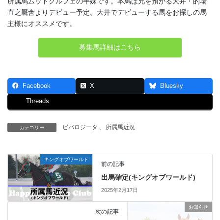
所属馬ムットクルフェの半妹です。本馬は兄を預かる大井・的場
直之厩舎よりデビュー予定。大井でデビューする馬をお探しの馬
主様にオススメです。
募集馬詳細はこちら
Facebook
X
Bluesky
Threads
ビバロジータ
、
所属馬近況
カテゴリー
キングオブワールド
前の記事
出馬確定(キングオブワールド)
2025年2月17日
お知らせ
次の記事