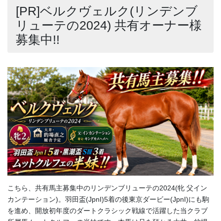
[PR]ベルクヴェルク(リンデンブ
リューテの2024) 共有オーナー様
募集中!!
こちら、共有馬主募集中のリンデンブリューテの2024(牝 父イン
カンテーション)。羽田盃(JpnI)5着の後東京ダービー(JpnI)にも駒
を進め、開放初年度のダートクラシック戦線で活躍した当クラブ