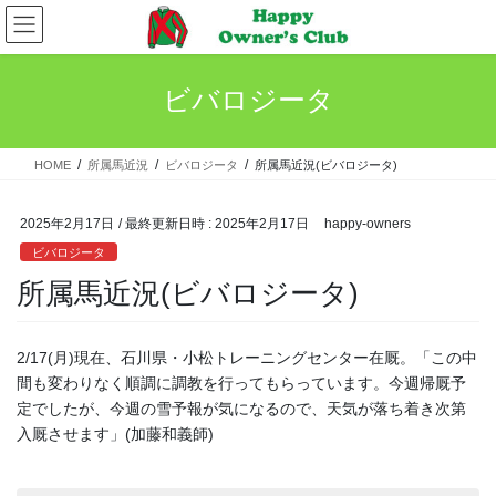
コ
ナ
ン
ビ
テ
ゲ
ン
ー
ビバロジータ
ツ
シ
へ
ョ
ス
ン
HOME
所属馬近況
ビバロジータ
所属馬近況(ビバロジータ)
キ
に
ッ
移
プ
動
2025年2月17日
/ 最終更新日時 :
2025年2月17日
happy-owners
ビバロジータ
所属馬近況(ビバロジータ)
2/17(月)現在、石川県・小松トレーニングセンター在厩。「この中
間も変わりなく順調に調教を行ってもらっています。今週帰厩予
定でしたが、今週の雪予報が気になるので、天気が落ち着き次第
入厩させます」(加藤和義師)