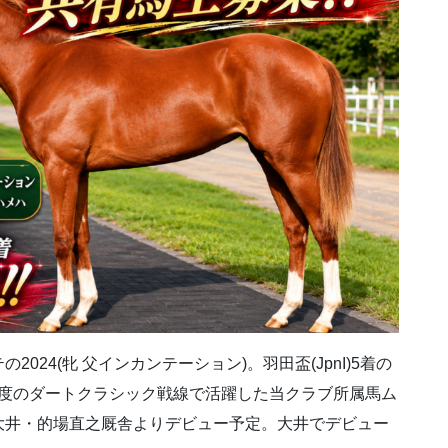
24(牝 父インカンテーション)。羽田盃(JpnI)5着の
初年度のダートクラシック戦線で活躍した当クラブ所属馬ム
大井・的場直之厩舎よりデビュー予定。大井でデビュー