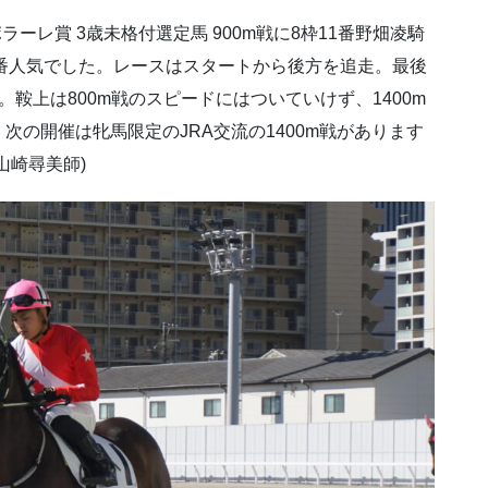
ポラーレ賞 3歳未格付選定馬 900m戦に8枠11番野畑凌騎
頭中8番人気でした。レースはスタートから後方を追走。最後
鞍上は800m戦のスピードにはついていけず、1400m
の開催は牝馬限定のJRA交流の1400m戦があります
山崎尋美師)