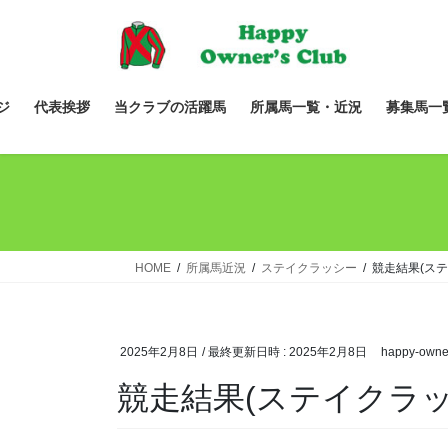
コ
ナ
ン
ビ
テ
ゲ
ン
ー
ツ
シ
ジ
代表挨拶
当クラブの活躍馬
所属馬一覧・近況
募集馬一
へ
ョ
ス
ン
キ
に
ッ
移
プ
動
HOME
所属馬近況
ステイクラッシー
競走結果(ステ
2025年2月8日
/ 最終更新日時 :
2025年2月8日
happy-owne
競走結果(ステイクラッ