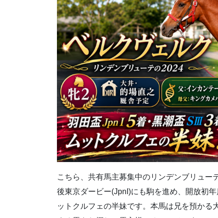
こちら、共有馬主募集中のリンデンブリューテの20
後東京ダービー(JpnI)にも駒を進め、開放
ットクルフェの半妹です。本馬は兄を預かる